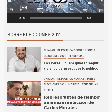
00:00
00:09
SOBRE ELECCIONES 2021
CHIAPAS
DE POLITICA Y COSAS PEORES
ELECCIONES 2021
TENDENCIAS
Los Pérez Higuera quieren seguir
viviendo del presupuesto público
CHIAPAS
DE POLITICA Y COSAS PEORES
ELECCIONES 2021
MORENA
TENDENCIAS
TUXTLA
𝗥𝗲𝗴𝗿𝗲𝘀𝗼 ‘𝗮𝗻𝘁𝗲𝘀 𝗱𝗲 𝘁𝗶𝗲𝗺𝗽𝗼’
𝗮𝗺𝗲𝗻𝗮𝘇𝗮 𝗿𝗲𝗲𝗹𝗲𝗰𝗰𝗶𝗼́𝗻 𝗱𝗲
𝗖𝗮𝗿𝗹𝗼𝘀 𝗠𝗼𝗿𝗮𝗹𝗲𝘀