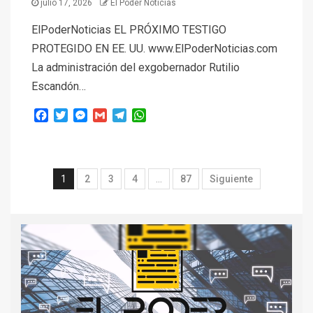
julio 17, 2026
El Poder Noticias
ElPoderNoticias EL PRÓXIMO TESTIGO
PROTEGIDO EN EE. UU. www.ElPoderNoticias.com
La administración del exgobernador Rutilio
Escandón…
Facebook
Twitter
Messenger
Gmail
Telegram
WhatsApp
1
2
3
4
…
87
Siguiente
Reproductor
de
vídeo