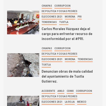
CHIAPAS
CORRUPCION
DE POLITICA Y COSAS PEORES
ELECCIONES 2021
MORENA
PRI
TENDENCIAS
TUXTLA
Carlos Morales Vázquez deja el
cargo para enfrentar recurso de
inconformidad por el #PRI.
CHIAPAS
CORRUPCION
DE POLITICA Y COSAS PEORES
ELECCIONES 2021
MORENA
TENDENCIAS
TUXTLA
Denuncian obras de mala calidad
del ayuntamiento de Tuxtla
Gutiérrez.
ACCIDENTE
AMLO
CDMX
CORRUPCION
DE POLITICA Y COSAS PEORES
ELECCIONES 2021
LA ROJA
MEXICO