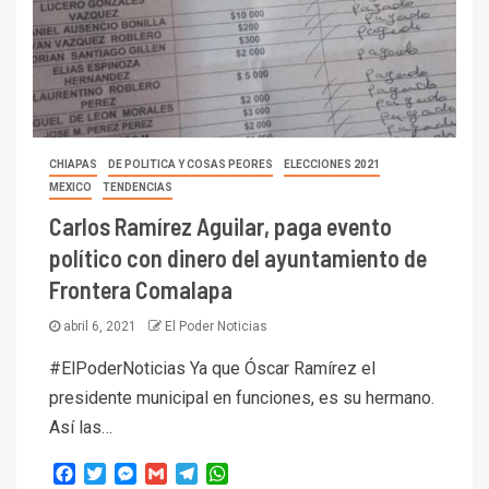
CHIAPAS
DE POLITICA Y COSAS PEORES
ELECCIONES 2021
MEXICO
TENDENCIAS
Carlos Ramírez Aguilar, paga evento
político con dinero del ayuntamiento de
Frontera Comalapa
abril 6, 2021
El Poder Noticias
#ElPoderNoticias Ya que Óscar Ramírez el
presidente municipal en funciones, es su hermano.
Así las…
Facebook
Twitter
Messenger
Gmail
Telegram
WhatsApp