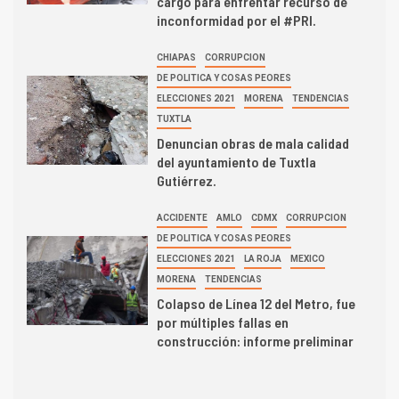
cargo para enfrentar recurso de
inconformidad por el #PRI.
CHIAPAS
CORRUPCION
DE POLITICA Y COSAS PEORES
ELECCIONES 2021
MORENA
TENDENCIAS
TUXTLA
Denuncian obras de mala calidad
del ayuntamiento de Tuxtla
Gutiérrez.
ACCIDENTE
AMLO
CDMX
CORRUPCION
DE POLITICA Y COSAS PEORES
ELECCIONES 2021
LA ROJA
MEXICO
MORENA
TENDENCIAS
Colapso de Línea 12 del Metro, fue
por múltiples fallas en
construcción: informe preliminar