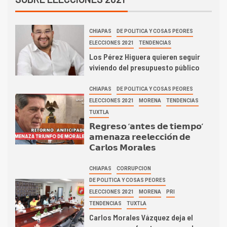
CHIAPAS
DE POLITICA Y COSAS PEORES
ELECCIONES 2021
TENDENCIAS
Los Pérez Higuera quieren seguir
viviendo del presupuesto público
CHIAPAS
DE POLITICA Y COSAS PEORES
ELECCIONES 2021
MORENA
TENDENCIAS
TUXTLA
𝗥𝗲𝗴𝗿𝗲𝘀𝗼 ‘𝗮𝗻𝘁𝗲𝘀 𝗱𝗲 𝘁𝗶𝗲𝗺𝗽𝗼’
𝗮𝗺𝗲𝗻𝗮𝘇𝗮 𝗿𝗲𝗲𝗹𝗲𝗰𝗰𝗶𝗼́𝗻 𝗱𝗲
𝗖𝗮𝗿𝗹𝗼𝘀 𝗠𝗼𝗿𝗮𝗹𝗲𝘀
CHIAPAS
CORRUPCION
DE POLITICA Y COSAS PEORES
ELECCIONES 2021
MORENA
PRI
TENDENCIAS
TUXTLA
Carlos Morales Vázquez deja el