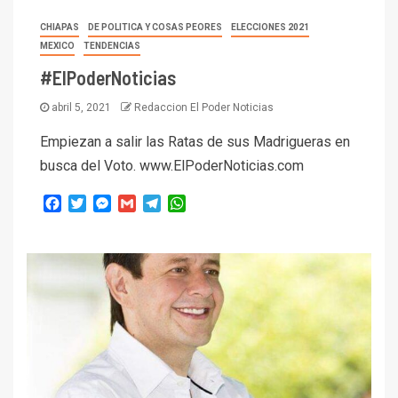
CHIAPAS
DE POLITICA Y COSAS PEORES
ELECCIONES 2021
MEXICO
TENDENCIAS
#ElPoderNoticias
abril 5, 2021
Redaccion El Poder Noticias
Empiezan a salir las Ratas de sus Madrigueras en
busca del Voto. www.ElPoderNoticias.com
Facebook
Twitter
Messenger
Gmail
Telegram
WhatsApp