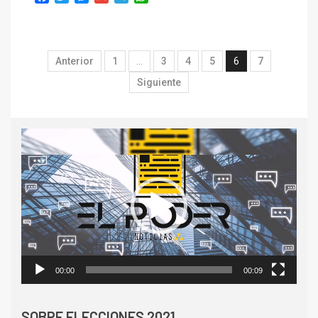
Anterior
1
…
3
4
5
6
7
Siguiente
Reproductor
de
vídeo
00:00
00:09
SOBRE ELECCIONES 2021