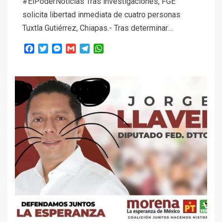
#ElPoderNoticias Tras investigaciones, FGE
solicita libertad inmediata de cuatro personas
Tuxtla Gutiérrez, Chiapas.- Tras determinar…
Facebook
Twitter
Messenger
Gmail
Telegram
WhatsApp