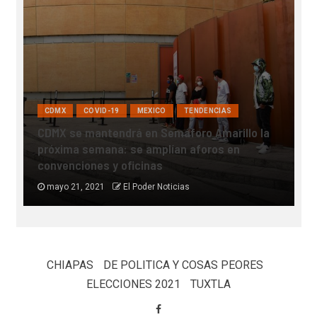
COVID-19
INTERNACIONAL
MEXICO
SALUD
TENDENCIAS
E
Muere joven 24 años por culpa del covid-19,
e
tuvo un bebé que no pudo llegar a conocer
c
mayo 18, 2021
Redaccion El Poder Noticias
CHIAPAS
DE POLITICA Y COSAS PEORES
ELECCIONES 2021
TUXTLA