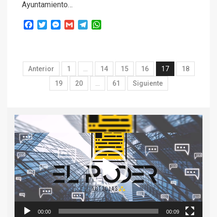
Ayuntamiento…
Facebook
Twitter
Messenger
Gmail
Telegram
WhatsApp
Anterior
1
…
14
15
16
17
18
19
20
…
61
Siguiente
Reproductor
de
vídeo
00:00
00:09