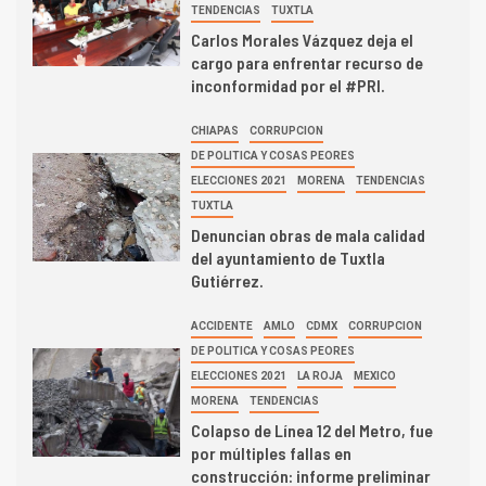
TENDENCIAS
TUXTLA
Carlos Morales Vázquez deja el
cargo para enfrentar recurso de
inconformidad por el #PRI.
CHIAPAS
CORRUPCION
DE POLITICA Y COSAS PEORES
ELECCIONES 2021
MORENA
TENDENCIAS
TUXTLA
Denuncian obras de mala calidad
del ayuntamiento de Tuxtla
Gutiérrez.
ACCIDENTE
AMLO
CDMX
CORRUPCION
DE POLITICA Y COSAS PEORES
ELECCIONES 2021
LA ROJA
MEXICO
MORENA
TENDENCIAS
Colapso de Línea 12 del Metro, fue
por múltiples fallas en
construcción: informe preliminar