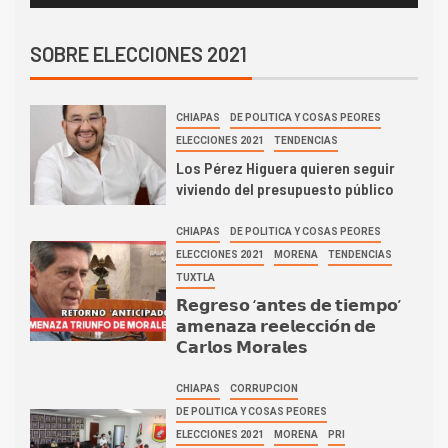
SOBRE ELECCIONES 2021
CHIAPAS
DE POLITICA Y COSAS PEORES
ELECCIONES 2021
TENDENCIAS
Los Pérez Higuera quieren seguir
viviendo del presupuesto público
CHIAPAS
DE POLITICA Y COSAS PEORES
ELECCIONES 2021
MORENA
TENDENCIAS
TUXTLA
𝗥𝗲𝗴𝗿𝗲𝘀𝗼 ‘𝗮𝗻𝘁𝗲𝘀 𝗱𝗲 𝘁𝗶𝗲𝗺𝗽𝗼’
𝗮𝗺𝗲𝗻𝗮𝘇𝗮 𝗿𝗲𝗲𝗹𝗲𝗰𝗰𝗶𝗼́𝗻 𝗱𝗲
𝗖𝗮𝗿𝗹𝗼𝘀 𝗠𝗼𝗿𝗮𝗹𝗲𝘀
CHIAPAS
CORRUPCION
DE POLITICA Y COSAS PEORES
ELECCIONES 2021
MORENA
PRI