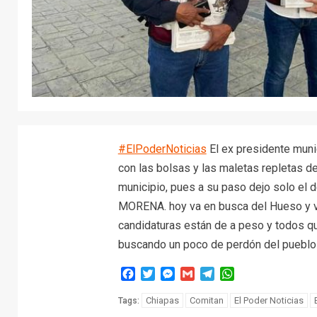
#ElPoderNoticias
El ex presidente mun
con las bolsas y las maletas repletas de
municipio, pues a su paso dejo solo el 
MORENA. hoy va en busca del Hueso y vay
candidaturas están de a peso y todos qui
buscando un poco de perdón del pueblo 
Facebook
Twitter
Messenger
Gmail
Telegram
WhatsApp
Chiapas
Comitan
El Poder Noticias
Tags: