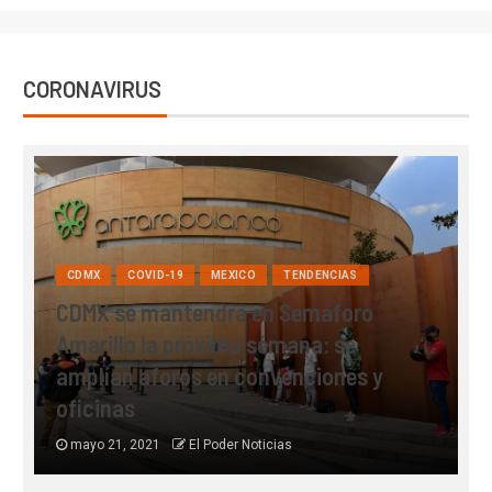
CORONAVIRUS
CDMX
COVID-19
MEXICO
TENDENCIAS
CDMX se mantendrá en Semáforo
Amarillo la próxima semana: se
M
amplían aforos en convenciones y
c
oficinas
l
mayo 21, 2021
El Poder Noticias