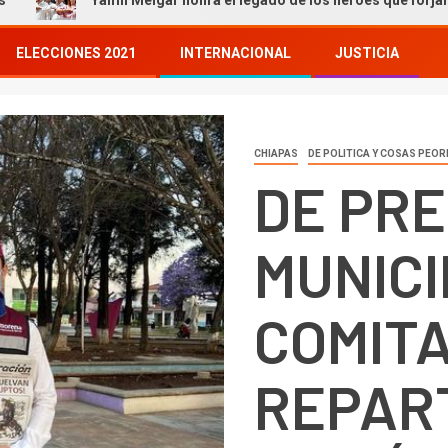
Yamil Melgar honra el legado de los héroes que forjaron nuestra
ELECCIONES 2021
INTERNACIONAL
JUSTICIA
CHIAPAS
DE POLITICA Y COSAS PEOR
DE PR
MUNICI
COMITA
REPAR