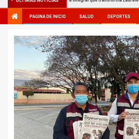
ÚLTIMAS NOTICIAS
amil Melgar entrega obra integral que transforma Laureles
PAGINA DE INICIO
SALUD
DEPORTES