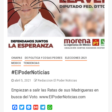
CHIAPAS
DE POLITICA Y COSAS PEORES
ELECCIONES 2021
MEXICO
TENDENCIAS
#ElPoderNoticias
abril 5, 2021
Redaccion El Poder Noticias
Empiezan a salir las Ratas de sus Madrigueras en
busca del Voto. www.ElPoderNoticias.com
Facebook
Twitter
Messenger
Gmail
Telegram
WhatsApp