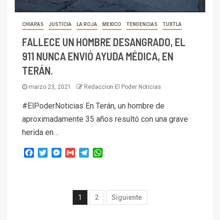
CHIAPAS
JUSTICIA
LA ROJA
MEXICO
TENDENCIAS
TUXTLA
FALLECE UN HOMBRE DESANGRADO, EL
911 NUNCA ENVIÓ AYUDA MÉDICA, EN
TERÁN.
marzo 23, 2021
Redaccion El Poder Noticias
#ElPoderNoticias En Terán, un hombre de
aproximadamente 35 años resultó con una grave
herida en…
Facebook
Twitter
Messenger
Gmail
Telegram
WhatsApp
1
2
Siguiente