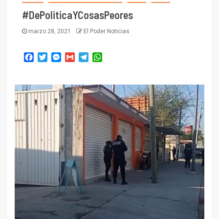
#DePoliticaYCosasPeores
marzo 28, 2021
El Poder Noticias
Facebook
Twitter
Messenger
Gmail
Telegram
WhatsApp