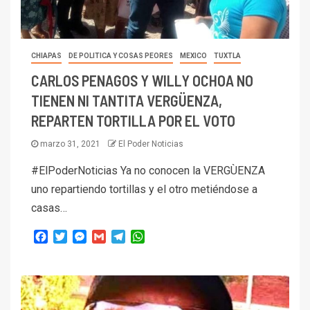
CHIAPAS
DE POLITICA Y COSAS PEORES
MEXICO
TUXTLA
CARLOS PENAGOS Y WILLY OCHOA NO
TIENEN NI TANTITA VERGÜENZA,
REPARTEN TORTILLA POR EL VOTO
marzo 31, 2021
El Poder Noticias
#ElPoderNoticias Ya no conocen la VERGÙENZA
uno repartiendo tortillas y el otro metiéndose a
casas…
Facebook
Twitter
Messenger
Gmail
Telegram
WhatsApp