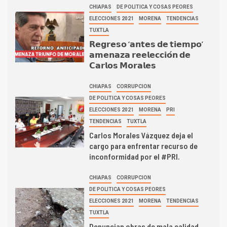
CHIAPAS
DE POLITICA Y COSAS PEORES
ELECCIONES 2021
MORENA
TENDENCIAS
TUXTLA
𝗥𝗲𝗴𝗿𝗲𝘀𝗼 ‘𝗮𝗻𝘁𝗲𝘀 𝗱𝗲 𝘁𝗶𝗲𝗺𝗽𝗼’
𝗮𝗺𝗲𝗻𝗮𝘇𝗮 𝗿𝗲𝗲𝗹𝗲𝗰𝗰𝗶𝗼́𝗻 𝗱𝗲
𝗖𝗮𝗿𝗹𝗼𝘀 𝗠𝗼𝗿𝗮𝗹𝗲𝘀
CHIAPAS
CORRUPCION
DE POLITICA Y COSAS PEORES
ELECCIONES 2021
MORENA
PRI
TENDENCIAS
TUXTLA
Carlos Morales Vázquez deja el
cargo para enfrentar recurso de
inconformidad por el #PRI.
CHIAPAS
CORRUPCION
DE POLITICA Y COSAS PEORES
ELECCIONES 2021
MORENA
TENDENCIAS
TUXTLA
Denuncian obras de mala calidad