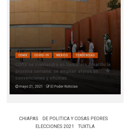
CDMX
COVID-19
MEXICO
TENDENCIAS
CDMX se mantendrá en Semáforo Amarillo la
próxima semana: se amplían aforos en
M
convenciones y oficinas
t
mayo 21, 2021
El Poder Noticias
CHIAPAS
DE POLITICA Y COSAS PEORES
ELECCIONES 2021
TUXTLA