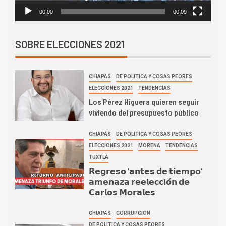
00:00
00:09
SOBRE ELECCIONES 2021
CHIAPAS
DE POLITICA Y COSAS PEORES
ELECCIONES 2021
TENDENCIAS
Los Pérez Higuera quieren seguir
viviendo del presupuesto público
CHIAPAS
DE POLITICA Y COSAS PEORES
ELECCIONES 2021
MORENA
TENDENCIAS
TUXTLA
𝗥𝗲𝗴𝗿𝗲𝘀𝗼 ‘𝗮𝗻𝘁𝗲𝘀 𝗱𝗲 𝘁𝗶𝗲𝗺𝗽𝗼’
𝗮𝗺𝗲𝗻𝗮𝘇𝗮 𝗿𝗲𝗲𝗹𝗲𝗰𝗰𝗶𝗼́𝗻 𝗱𝗲
𝗖𝗮𝗿𝗹𝗼𝘀 𝗠𝗼𝗿𝗮𝗹𝗲𝘀
CHIAPAS
CORRUPCION
DE POLITICA Y COSAS PEORES