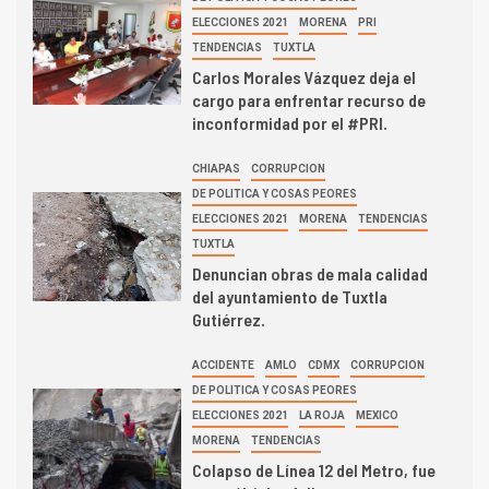
ELECCIONES 2021
MORENA
PRI
TENDENCIAS
TUXTLA
Carlos Morales Vázquez deja el
cargo para enfrentar recurso de
inconformidad por el #PRI.
CHIAPAS
CORRUPCION
DE POLITICA Y COSAS PEORES
ELECCIONES 2021
MORENA
TENDENCIAS
TUXTLA
Denuncian obras de mala calidad
del ayuntamiento de Tuxtla
Gutiérrez.
ACCIDENTE
AMLO
CDMX
CORRUPCION
DE POLITICA Y COSAS PEORES
ELECCIONES 2021
LA ROJA
MEXICO
MORENA
TENDENCIAS
Colapso de Línea 12 del Metro, fue