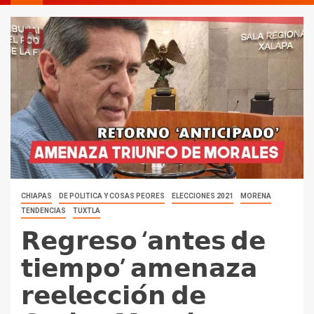
CHIAPAS
DE POLITICA Y COSAS PEORES
ELECCIONES 2021
MORENA
TENDENCIAS
TUXTLA
𝗥𝗲𝗴𝗿𝗲𝘀𝗼 ‘𝗮𝗻𝘁𝗲𝘀 𝗱𝗲
𝘁𝗶𝗲𝗺𝗽𝗼’ 𝗮𝗺𝗲𝗻𝗮𝘇𝗮
𝗿𝗲𝗲𝗹𝗲𝗰𝗰𝗶𝗼́𝗻 𝗱𝗲