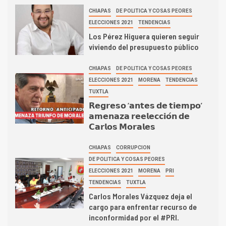
CHIAPAS
DE POLITICA Y COSAS PEORES
ELECCIONES 2021
TENDENCIAS
Los Pérez Higuera quieren seguir
viviendo del presupuesto público
CHIAPAS
DE POLITICA Y COSAS PEORES
ELECCIONES 2021
MORENA
TENDENCIAS
TUXTLA
𝗥𝗲𝗴𝗿𝗲𝘀𝗼 ‘𝗮𝗻𝘁𝗲𝘀 𝗱𝗲 𝘁𝗶𝗲𝗺𝗽𝗼’
𝗮𝗺𝗲𝗻𝗮𝘇𝗮 𝗿𝗲𝗲𝗹𝗲𝗰𝗰𝗶𝗼́𝗻 𝗱𝗲
𝗖𝗮𝗿𝗹𝗼𝘀 𝗠𝗼𝗿𝗮𝗹𝗲𝘀
CHIAPAS
CORRUPCION
DE POLITICA Y COSAS PEORES
ELECCIONES 2021
MORENA
PRI
TENDENCIAS
TUXTLA
Carlos Morales Vázquez deja el
cargo para enfrentar recurso de
inconformidad por el #PRI.