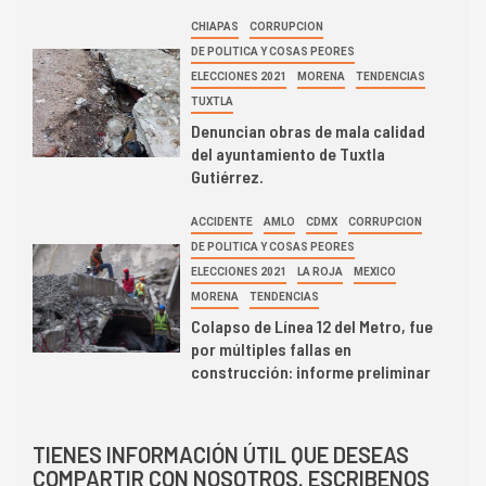
CHIAPAS
CORRUPCION
DE POLITICA Y COSAS PEORES
ELECCIONES 2021
MORENA
TENDENCIAS
TUXTLA
Denuncian obras de mala calidad
del ayuntamiento de Tuxtla
Gutiérrez.
ACCIDENTE
AMLO
CDMX
CORRUPCION
DE POLITICA Y COSAS PEORES
ELECCIONES 2021
LA ROJA
MEXICO
MORENA
TENDENCIAS
Colapso de Línea 12 del Metro, fue
por múltiples fallas en
construcción: informe preliminar
TIENES INFORMACIÓN ÚTIL QUE DESEAS
COMPARTIR CON NOSOTROS. ESCRIBENOS