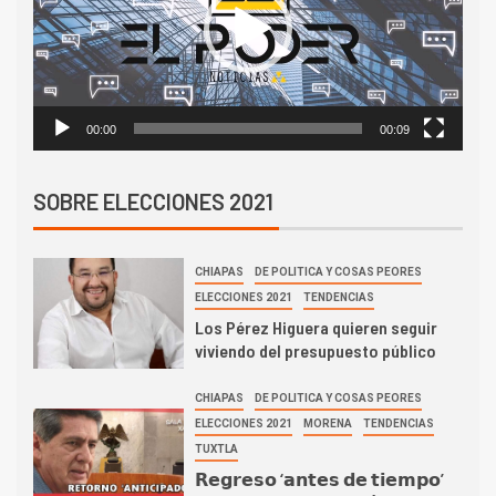
00:00
00:09
SOBRE ELECCIONES 2021
CHIAPAS
DE POLITICA Y COSAS PEORES
ELECCIONES 2021
TENDENCIAS
Los Pérez Higuera quieren seguir
viviendo del presupuesto público
CHIAPAS
DE POLITICA Y COSAS PEORES
ELECCIONES 2021
MORENA
TENDENCIAS
TUXTLA
𝗥𝗲𝗴𝗿𝗲𝘀𝗼 ‘𝗮𝗻𝘁𝗲𝘀 𝗱𝗲 𝘁𝗶𝗲𝗺𝗽𝗼’