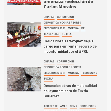
𝗮𝗺𝗲𝗻𝗮𝘇𝗮 𝗿𝗲𝗲𝗹𝗲𝗰𝗰𝗶𝗼́𝗻 𝗱𝗲
𝗖𝗮𝗿𝗹𝗼𝘀 𝗠𝗼𝗿𝗮𝗹𝗲𝘀
CHIAPAS
CORRUPCION
DE POLITICA Y COSAS PEORES
ELECCIONES 2021
MORENA
PRI
TENDENCIAS
TUXTLA
Carlos Morales Vázquez deja el
cargo para enfrentar recurso de
inconformidad por el #PRI.
CHIAPAS
CORRUPCION
DE POLITICA Y COSAS PEORES
ELECCIONES 2021
MORENA
TENDENCIAS
TUXTLA
Denuncian obras de mala calidad
del ayuntamiento de Tuxtla
Gutiérrez.
ACCIDENTE
AMLO
CDMX
CORRUPCION