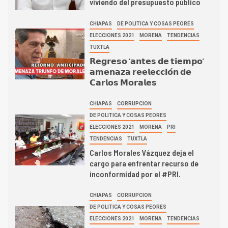
viviendo del presupuesto público
CHIAPAS
DE POLITICA Y COSAS PEORES
ELECCIONES 2021
MORENA
TENDENCIAS
TUXTLA
𝗥𝗲𝗴𝗿𝗲𝘀𝗼 ‘𝗮𝗻𝘁𝗲𝘀 𝗱𝗲 𝘁𝗶𝗲𝗺𝗽𝗼’
𝗮𝗺𝗲𝗻𝗮𝘇𝗮 𝗿𝗲𝗲𝗹𝗲𝗰𝗰𝗶𝗼́𝗻 𝗱𝗲
𝗖𝗮𝗿𝗹𝗼𝘀 𝗠𝗼𝗿𝗮𝗹𝗲𝘀
CHIAPAS
CORRUPCION
DE POLITICA Y COSAS PEORES
ELECCIONES 2021
MORENA
PRI
TENDENCIAS
TUXTLA
Carlos Morales Vázquez deja el
cargo para enfrentar recurso de
inconformidad por el #PRI.
CHIAPAS
CORRUPCION
DE POLITICA Y COSAS PEORES
ELECCIONES 2021
MORENA
TENDENCIAS