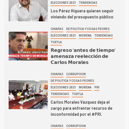
ELECCIONES 2021
TENDENCIAS
Los Pérez Higuera quieren seguir
viviendo del presupuesto público
CHIAPAS
DE POLITICA Y COSAS PEORES
ELECCIONES 2021
MORENA
TENDENCIAS
TUXTLA
𝗥𝗲𝗴𝗿𝗲𝘀𝗼 ‘𝗮𝗻𝘁𝗲𝘀 𝗱𝗲 𝘁𝗶𝗲𝗺𝗽𝗼’
𝗮𝗺𝗲𝗻𝗮𝘇𝗮 𝗿𝗲𝗲𝗹𝗲𝗰𝗰𝗶𝗼́𝗻 𝗱𝗲
𝗖𝗮𝗿𝗹𝗼𝘀 𝗠𝗼𝗿𝗮𝗹𝗲𝘀
CHIAPAS
CORRUPCION
DE POLITICA Y COSAS PEORES
ELECCIONES 2021
MORENA
PRI
TENDENCIAS
TUXTLA
Carlos Morales Vázquez deja el
cargo para enfrentar recurso de
inconformidad por el #PRI.
CHIAPAS
CORRUPCION