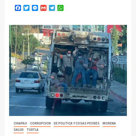
Facebook
Twitter
Messenger
Gmail
Telegram
WhatsApp
CHIAPAS
CORRUPCION
DE POLITICA Y COSAS PEORES
MORENA
SALUD
TUXTLA