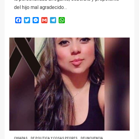
del hijo mal agradecido…
Facebook
Twitter
Messenger
Gmail
Telegram
WhatsApp
CHIAPAS
DE POLITICA Y COSAS PEORES
DELINCUENCIA