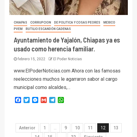
CHIAPAS
CORRUPCION
DE POLITICA Y COSAS PEORES
MEXICO
PVEM
RUTILIO ESCANDÓN CADENAS
Ayuntamiento de Yajalón, Chiapas ya es
usado como herencia familiar.
febrero 15, 2022
El Poder Noticias
www.ElPoderNoticias.com Ahora con las famosas
reelecciones muchos le agarraron sabor al cargo
municipal como alcaldes,…
Facebook
Twitter
Messenger
Gmail
Telegram
WhatsApp
Anterior
1
…
9
10
11
12
13