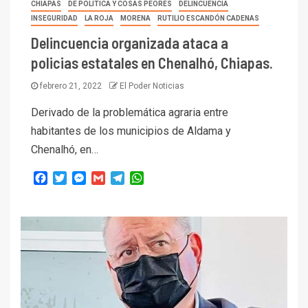
CHIAPAS
DE POLITICA Y COSAS PEORES
DELINCUENCIA
INSEGURIDAD
LA ROJA
MORENA
RUTILIO ESCANDÓN CADENAS
Delincuencia organizada ataca a
policias estatales en Chenalhó, Chiapas.
febrero 21, 2022
El Poder Noticias
Derivado de la problemática agraria entre
habitantes de los municipios de Aldama y
Chenalhó, en…
Facebook
Twitter
Messenger
Gmail
Telegram
WhatsApp