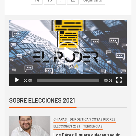
14
15
…
22
Siguiente
Reproductor
de
vídeo
00:00
00:09
SOBRE ELECCIONES 2021
CHIAPAS
DE POLITICA Y COSAS PEORES
ELECCIONES 2021
TENDENCIAS
Los Pérez Higuera quieren seguir