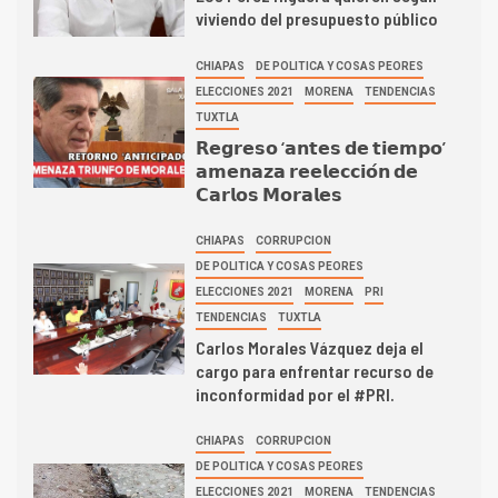
viviendo del presupuesto público
CHIAPAS
DE POLITICA Y COSAS PEORES
ELECCIONES 2021
MORENA
TENDENCIAS
TUXTLA
𝗥𝗲𝗴𝗿𝗲𝘀𝗼 ‘𝗮𝗻𝘁𝗲𝘀 𝗱𝗲 𝘁𝗶𝗲𝗺𝗽𝗼’
𝗮𝗺𝗲𝗻𝗮𝘇𝗮 𝗿𝗲𝗲𝗹𝗲𝗰𝗰𝗶𝗼́𝗻 𝗱𝗲
𝗖𝗮𝗿𝗹𝗼𝘀 𝗠𝗼𝗿𝗮𝗹𝗲𝘀
CHIAPAS
CORRUPCION
DE POLITICA Y COSAS PEORES
ELECCIONES 2021
MORENA
PRI
TENDENCIAS
TUXTLA
Carlos Morales Vázquez deja el
cargo para enfrentar recurso de
inconformidad por el #PRI.
CHIAPAS
CORRUPCION
DE POLITICA Y COSAS PEORES
ELECCIONES 2021
MORENA
TENDENCIAS