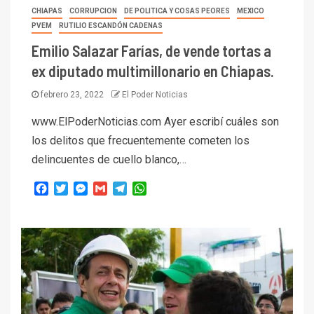
CHIAPAS
CORRUPCION
DE POLITICA Y COSAS PEORES
MEXICO
PVEM
RUTILIO ESCANDÓN CADENAS
Emilio Salazar Farías, de vende tortas a
ex diputado multimillonario en Chiapas.
febrero 23, 2022
El Poder Noticias
www.ElPoderNoticias.com Ayer escribí cuáles son
los delitos que frecuentemente cometen los
delincuentes de cuello blanco,…
Facebook
Twitter
Messenger
Gmail
Telegram
WhatsApp