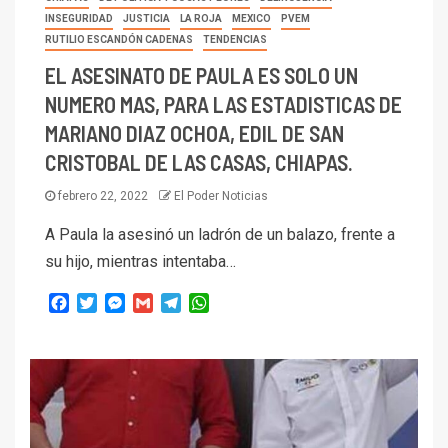
INSEGURIDAD
JUSTICIA
LA ROJA
MEXICO
PVEM
RUTILIO ESCANDÓN CADENAS
TENDENCIAS
EL ASESINATO DE PAULA ES SOLO UN
NUMERO MAS, PARA LAS ESTADISTICAS DE
MARIANO DIAZ OCHOA, EDIL DE SAN
CRISTOBAL DE LAS CASAS, CHIAPAS.
febrero 22, 2022
El Poder Noticias
A Paula la asesinó un ladrón de un balazo, frente a
su hijo, mientras intentaba…
Facebook
Twitter
Messenger
Gmail
Telegram
WhatsApp