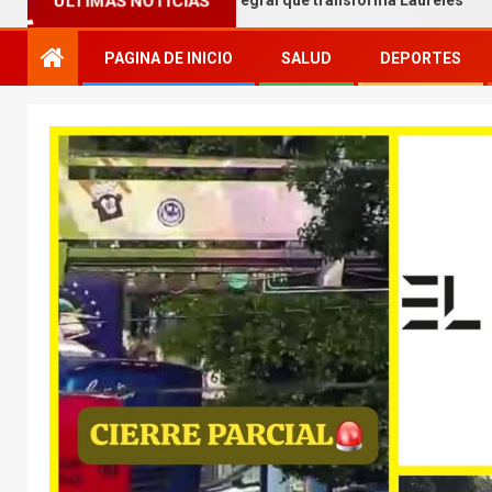
 entrega obra integral que transforma Laureles
Yamil M
ÚLTIMAS NOTICIAS
PAGINA DE INICIO
SALUD
DEPORTES