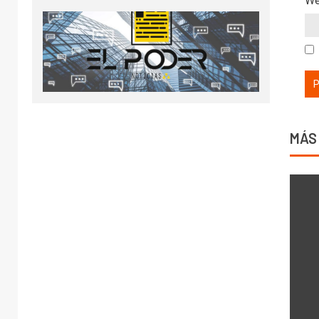
W
MÁS