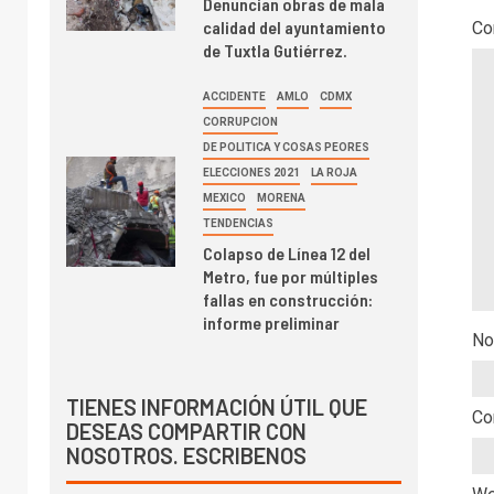
Denuncian obras de mala
calidad del ayuntamiento
Co
de Tuxtla Gutiérrez.
ACCIDENTE
AMLO
CDMX
CORRUPCION
DE POLITICA Y COSAS PEORES
ELECCIONES 2021
LA ROJA
MEXICO
MORENA
TENDENCIAS
Colapso de Línea 12 del
Metro, fue por múltiples
fallas en construcción:
informe preliminar
No
TIENES INFORMACIÓN ÚTIL QUE
Co
DESEAS COMPARTIR CON
NOSOTROS. ESCRIBENOS