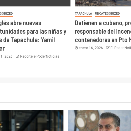
GORIZED
TAPACHULA
UNCATEGORIZED
nglés abre nuevas
Detienen a cubano, p
tunidades para las niñas y
responsable del incen
s de Tapachula: Yamil
contenedores en Pto 
ar
enero 16, 2026
El Poder Not
 1, 2026
Reporte elPoderNoticias