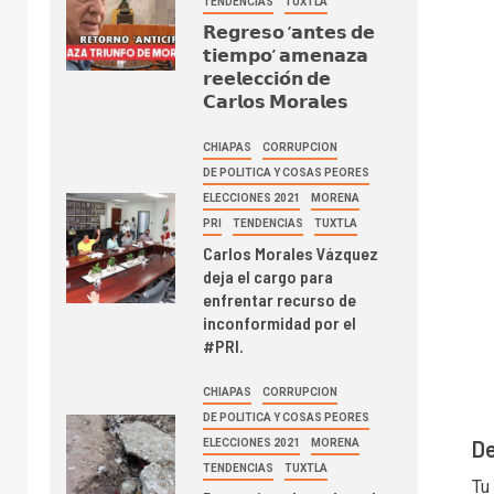
TENDENCIAS
TUXTLA
𝗥𝗲𝗴𝗿𝗲𝘀𝗼 ‘𝗮𝗻𝘁𝗲𝘀 𝗱𝗲
𝘁𝗶𝗲𝗺𝗽𝗼’ 𝗮𝗺𝗲𝗻𝗮𝘇𝗮
𝗿𝗲𝗲𝗹𝗲𝗰𝗰𝗶𝗼́𝗻 𝗱𝗲
𝗖𝗮𝗿𝗹𝗼𝘀 𝗠𝗼𝗿𝗮𝗹𝗲𝘀
CHIAPAS
CORRUPCION
DE POLITICA Y COSAS PEORES
ELECCIONES 2021
MORENA
PRI
TENDENCIAS
TUXTLA
Carlos Morales Vázquez
deja el cargo para
enfrentar recurso de
inconformidad por el
#PRI.
CHIAPAS
CORRUPCION
DE POLITICA Y COSAS PEORES
De
ELECCIONES 2021
MORENA
TENDENCIAS
TUXTLA
Tu