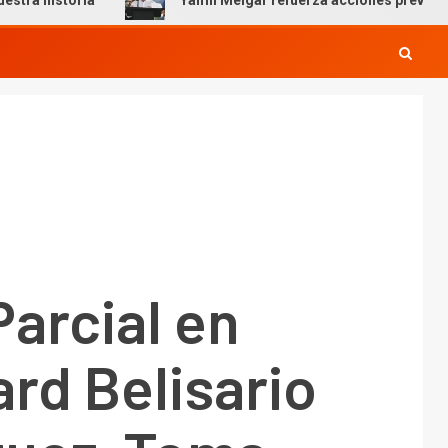
Yamil Melgar refuerza acciones preventivas por tempora
Parcial en
rd Belisario