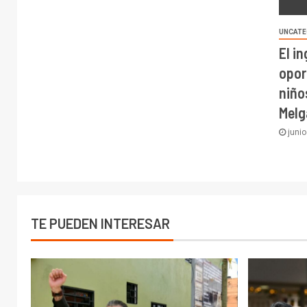
UNCATE
El i
opor
niño
Melg
junio
TE PUEDEN INTERESAR