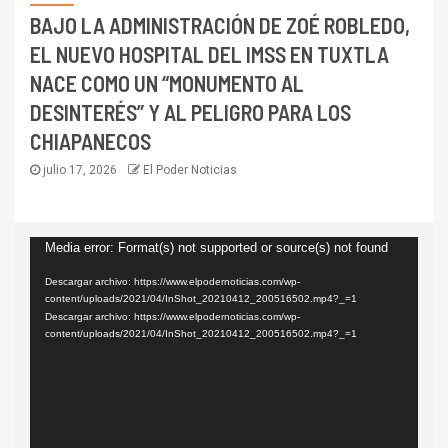
BAJO LA ADMINISTRACIÓN DE ZOÉ ROBLEDO,
EL NUEVO HOSPITAL DEL IMSS EN TUXTLA
NACE COMO UN “MONUMENTO AL
DESINTERÉS” Y AL PELIGRO PARA LOS
CHIAPANECOS
julio 17, 2026
El Poder Noticias
Reproductor
Media error: Format(s) not supported or source(s) not found
de
Descargar archivo: https://www.elpodernoticias.com/wp-
content/uploads/2021/04/InShot_20210412_200516502.mp4?_=1
vídeo
Descargar archivo: https://www.elpodernoticias.com/wp-
content/uploads/2021/04/InShot_20210412_200516502.mp4?_=1