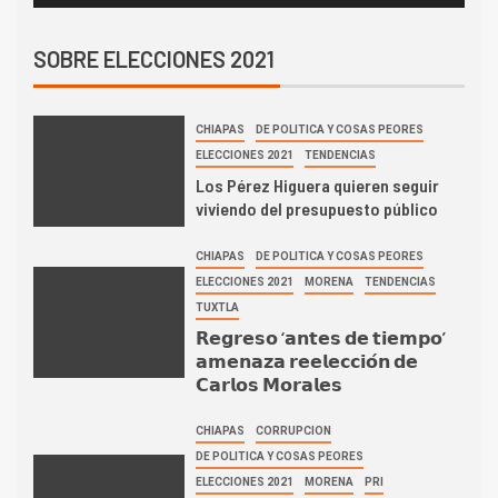
SOBRE ELECCIONES 2021
CHIAPAS
DE POLITICA Y COSAS PEORES
ELECCIONES 2021
TENDENCIAS
Los Pérez Higuera quieren seguir
viviendo del presupuesto público
CHIAPAS
DE POLITICA Y COSAS PEORES
ELECCIONES 2021
MORENA
TENDENCIAS
TUXTLA
𝗥𝗲𝗴𝗿𝗲𝘀𝗼 ‘𝗮𝗻𝘁𝗲𝘀 𝗱𝗲 𝘁𝗶𝗲𝗺𝗽𝗼’
𝗮𝗺𝗲𝗻𝗮𝘇𝗮 𝗿𝗲𝗲𝗹𝗲𝗰𝗰𝗶𝗼́𝗻 𝗱𝗲
𝗖𝗮𝗿𝗹𝗼𝘀 𝗠𝗼𝗿𝗮𝗹𝗲𝘀
CHIAPAS
CORRUPCION
DE POLITICA Y COSAS PEORES
ELECCIONES 2021
MORENA
PRI