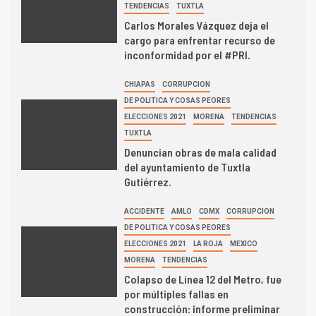
TENDENCIAS
TUXTLA
Carlos Morales Vázquez deja el
cargo para enfrentar recurso de
inconformidad por el #PRI.
CHIAPAS
CORRUPCION
DE POLITICA Y COSAS PEORES
ELECCIONES 2021
MORENA
TENDENCIAS
TUXTLA
Denuncian obras de mala calidad
del ayuntamiento de Tuxtla
Gutiérrez.
ACCIDENTE
AMLO
CDMX
CORRUPCION
DE POLITICA Y COSAS PEORES
ELECCIONES 2021
LA ROJA
MEXICO
MORENA
TENDENCIAS
Colapso de Línea 12 del Metro, fue
por múltiples fallas en
construcción: informe preliminar