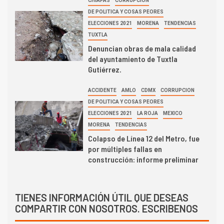
CHIAPAS
CORRUPCION
DE POLITICA Y COSAS PEORES
ELECCIONES 2021
MORENA
TENDENCIAS
TUXTLA
Denuncian obras de mala calidad
del ayuntamiento de Tuxtla
Gutiérrez.
ACCIDENTE
AMLO
CDMX
CORRUPCION
DE POLITICA Y COSAS PEORES
ELECCIONES 2021
LA ROJA
MEXICO
MORENA
TENDENCIAS
Colapso de Línea 12 del Metro, fue
por múltiples fallas en
construcción: informe preliminar
TIENES INFORMACIÓN ÚTIL QUE DESEAS
COMPARTIR CON NOSOTROS. ESCRIBENOS