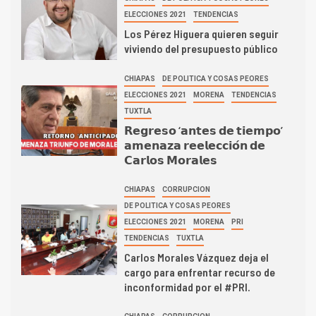
ELECCIONES 2021
TENDENCIAS
Los Pérez Higuera quieren seguir
viviendo del presupuesto público
CHIAPAS
DE POLITICA Y COSAS PEORES
ELECCIONES 2021
MORENA
TENDENCIAS
TUXTLA
𝗥𝗲𝗴𝗿𝗲𝘀𝗼 ‘𝗮𝗻𝘁𝗲𝘀 𝗱𝗲 𝘁𝗶𝗲𝗺𝗽𝗼’
𝗮𝗺𝗲𝗻𝗮𝘇𝗮 𝗿𝗲𝗲𝗹𝗲𝗰𝗰𝗶𝗼́𝗻 𝗱𝗲
𝗖𝗮𝗿𝗹𝗼𝘀 𝗠𝗼𝗿𝗮𝗹𝗲𝘀
CHIAPAS
CORRUPCION
DE POLITICA Y COSAS PEORES
ELECCIONES 2021
MORENA
PRI
TENDENCIAS
TUXTLA
Carlos Morales Vázquez deja el
cargo para enfrentar recurso de
inconformidad por el #PRI.