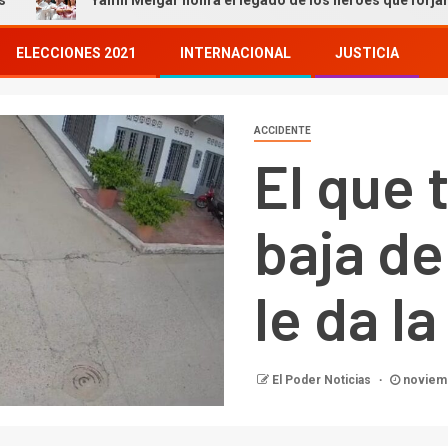
Yamil Melgar honra el legado de los héroes que forjaron nuestra
ELECCIONES 2021
INTERNACIONAL
JUSTICIA
ACCIDENTE
El que 
baja d
le da l
El Poder Noticias
noviemb