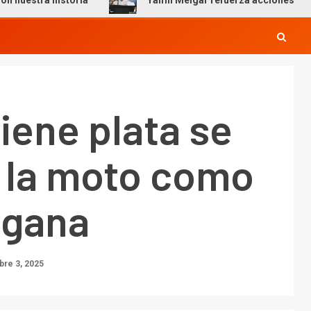
 historia
Yamil Melgar refuerza acciones preventivas p
tiene plata se
e la moto como
a gana
re 3, 2025