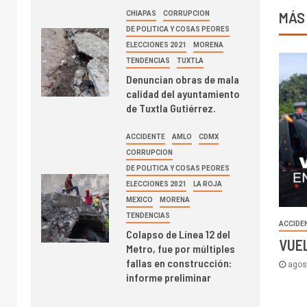
CHIAPAS
CORRUPCION
MÁS
DE POLITICA Y COSAS PEORES
ELECCIONES 2021
MORENA
TENDENCIAS
TUXTLA
Denuncian obras de mala
calidad del ayuntamiento
de Tuxtla Gutiérrez.
ACCIDENTE
AMLO
CDMX
CORRUPCION
DE POLITICA Y COSAS PEORES
ELECCIONES 2021
LA ROJA
MEXICO
MORENA
TENDENCIAS
ACCIDE
Colapso de Línea 12 del
VUE
Metro, fue por múltiples
fallas en construcción:
agos
informe preliminar