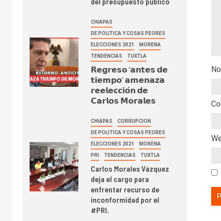
del presupuesto público
CHIAPAS
DE POLITICA Y COSAS PEORES
ELECCIONES 2021
MORENA
TENDENCIAS
TUXTLA
𝗥𝗲𝗴𝗿𝗲𝘀𝗼 ‘𝗮𝗻𝘁𝗲𝘀 𝗱𝗲
No
𝘁𝗶𝗲𝗺𝗽𝗼’ 𝗮𝗺𝗲𝗻𝗮𝘇𝗮
𝗿𝗲𝗲𝗹𝗲𝗰𝗰𝗶𝗼́𝗻 𝗱𝗲
𝗖𝗮𝗿𝗹𝗼𝘀 𝗠𝗼𝗿𝗮𝗹𝗲𝘀
Co
CHIAPAS
CORRUPCION
DE POLITICA Y COSAS PEORES
W
ELECCIONES 2021
MORENA
PRI
TENDENCIAS
TUXTLA
Carlos Morales Vázquez
deja el cargo para
enfrentar recurso de
inconformidad por el
#PRI.