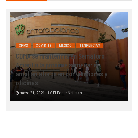
CDMX
COVID-19
MEXICO
TENDENCIAS
CDMX se mantendrá en Semáforo
Amarillo la próxima semana: se
M
amplían aforos en convenciones y
c
oficinas
l
mayo 21, 2021
El Poder Noticias