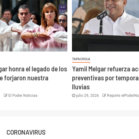
TAPACHULA
gar honra el legado de los
Yamil Melgar refuerza a
e forjaron nuestra
preventivas por tempora
lluvias
6
El Poder Noticias
julio 29, 2026
Reporte elPoderNo
CORONAVIRUS