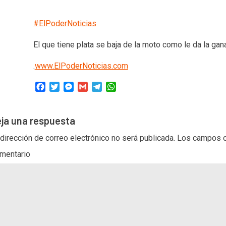
#ElPoderNoticias
El que tiene plata se baja de la moto como le da la gan
.
www.ElPoderNoticias.com
Facebook
Twitter
Messenger
Gmail
Telegram
WhatsApp
ja una respuesta
 dirección de correo electrónico no será publicada.
Los campos o
mentario