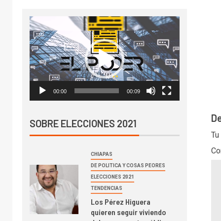
Reproductor
de
vídeo
00:00
00:09
De
SOBRE ELECCIONES 2021
Tu
Co
CHIAPAS
DE POLITICA Y COSAS PEORES
ELECCIONES 2021
TENDENCIAS
Los Pérez Higuera
quieren seguir viviendo