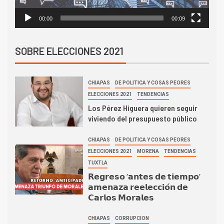
00:00
00:09
SOBRE ELECCIONES 2021
CHIAPAS
DE POLITICA Y COSAS PEORES
ELECCIONES 2021
TENDENCIAS
Los Pérez Higuera quieren seguir
viviendo del presupuesto público
CHIAPAS
DE POLITICA Y COSAS PEORES
ELECCIONES 2021
MORENA
TENDENCIAS
TUXTLA
𝗥𝗲𝗴𝗿𝗲𝘀𝗼 ‘𝗮𝗻𝘁𝗲𝘀 𝗱𝗲 𝘁𝗶𝗲𝗺𝗽𝗼’
𝗮𝗺𝗲𝗻𝗮𝘇𝗮 𝗿𝗲𝗲𝗹𝗲𝗰𝗰𝗶𝗼́𝗻 𝗱𝗲
𝗖𝗮𝗿𝗹𝗼𝘀 𝗠𝗼𝗿𝗮𝗹𝗲𝘀
CHIAPAS
CORRUPCION