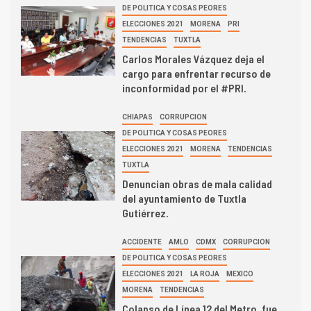
DE POLITICA Y COSAS PEORES
ELECCIONES 2021
MORENA
PRI
TENDENCIAS
TUXTLA
Carlos Morales Vázquez deja el
cargo para enfrentar recurso de
inconformidad por el #PRI.
CHIAPAS
CORRUPCION
DE POLITICA Y COSAS PEORES
ELECCIONES 2021
MORENA
TENDENCIAS
TUXTLA
Denuncian obras de mala calidad
del ayuntamiento de Tuxtla
Gutiérrez.
ACCIDENTE
AMLO
CDMX
CORRUPCION
DE POLITICA Y COSAS PEORES
ELECCIONES 2021
LA ROJA
MEXICO
MORENA
TENDENCIAS
Colapso de Línea 12 del Metro, fue