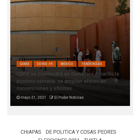
COVID-19
INTERNACIONAL
MEXICO
SALUD
TENDENCIAS
illo la
en
Muere joven 24 años por culpa del covid-19,
tuvo un bebé que no pudo llegar a conocer
mayo 18, 2021
Redaccion El Poder Noticias
CHIAPAS
DE POLITICA Y COSAS PEORES