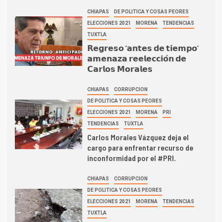
CHIAPAS
DE POLITICA Y COSAS PEORES
ELECCIONES 2021
MORENA
TENDENCIAS
TUXTLA
𝗥𝗲𝗴𝗿𝗲𝘀𝗼 ‘𝗮𝗻𝘁𝗲𝘀 𝗱𝗲 𝘁𝗶𝗲𝗺𝗽𝗼’
𝗮𝗺𝗲𝗻𝗮𝘇𝗮 𝗿𝗲𝗲𝗹𝗲𝗰𝗰𝗶𝗼́𝗻 𝗱𝗲
𝗖𝗮𝗿𝗹𝗼𝘀 𝗠𝗼𝗿𝗮𝗹𝗲𝘀
CHIAPAS
CORRUPCION
DE POLITICA Y COSAS PEORES
ELECCIONES 2021
MORENA
PRI
TENDENCIAS
TUXTLA
Carlos Morales Vázquez deja el
cargo para enfrentar recurso de
inconformidad por el #PRI.
CHIAPAS
CORRUPCION
DE POLITICA Y COSAS PEORES
ELECCIONES 2021
MORENA
TENDENCIAS
TUXTLA