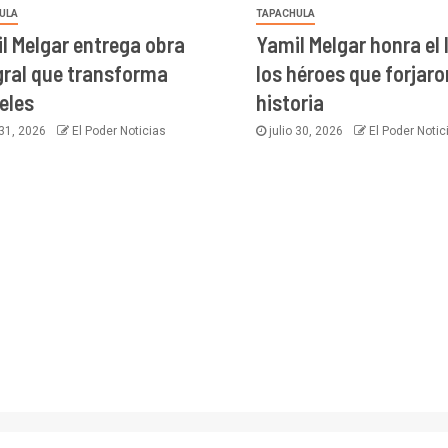
ULA
TAPACHULA
l Melgar entrega obra
Yamil Melgar honra el
gral que transforma
los héroes que forjar
eles
historia
 31, 2026
El Poder Noticias
julio 30, 2026
El Poder Notic