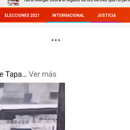
Yamil Melgar honra el legado de los héroes que forjaron nuestra hi
ELECCIONES 2021
INTERNACIONAL
JUSTICIA