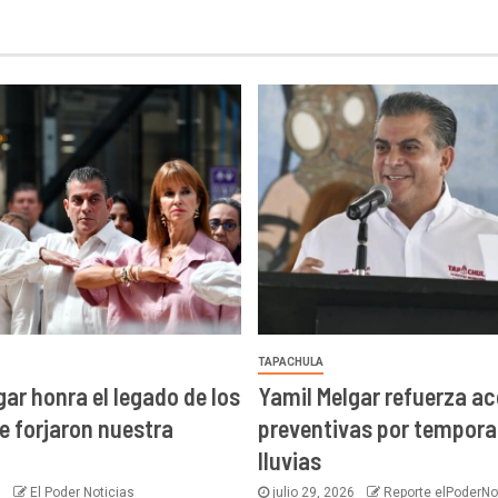
TAPACHULA
gar honra el legado de los
Yamil Melgar refuerza a
e forjaron nuestra
preventivas por tempora
lluvias
6
El Poder Noticias
julio 29, 2026
Reporte elPoderNo