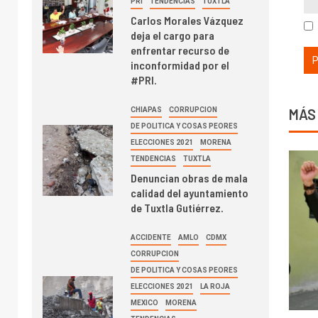
PRI
TENDENCIAS
TUXTLA
Carlos Morales Vázquez
deja el cargo para
enfrentar recurso de
inconformidad por el
#PRI.
CHIAPAS
CORRUPCION
MÁS
DE POLITICA Y COSAS PEORES
ELECCIONES 2021
MORENA
TENDENCIAS
TUXTLA
Denuncian obras de mala
calidad del ayuntamiento
de Tuxtla Gutiérrez.
ACCIDENTE
AMLO
CDMX
CORRUPCION
DE POLITICA Y COSAS PEORES
ELECCIONES 2021
LA ROJA
MEXICO
MORENA