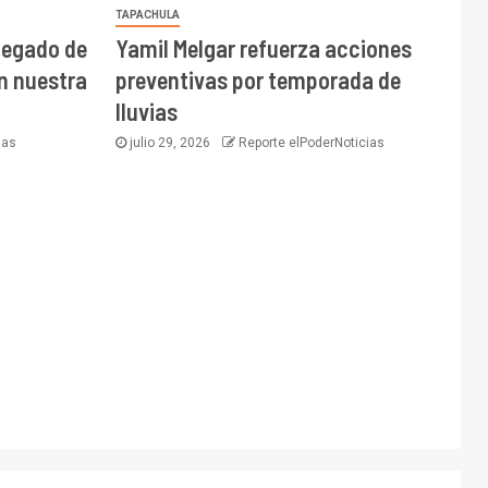
TAPACHULA
 legado de
Yamil Melgar refuerza acciones
on nuestra
preventivas por temporada de
lluvias
ias
julio 29, 2026
Reporte elPoderNoticias