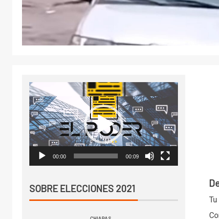
Reproductor
de
vídeo
00:00
00:09
De
SOBRE ELECCIONES 2021
Tu
Co
CHIAPAS