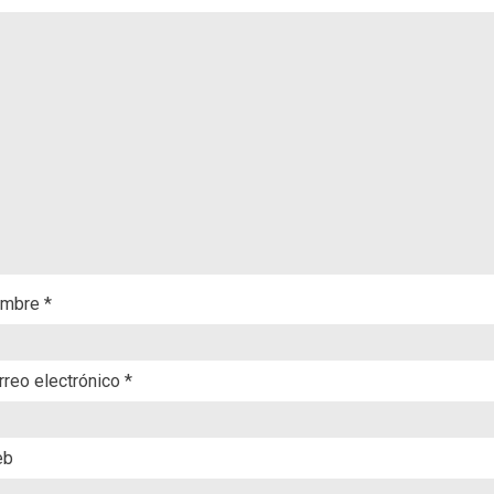
mbre
*
rreo electrónico
*
eb