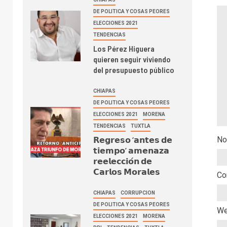
DE POLITICA Y COSAS PEORES
ELECCIONES 2021
TENDENCIAS
Los Pérez Higuera
quieren seguir viviendo
del presupuesto público
CHIAPAS
DE POLITICA Y COSAS PEORES
ELECCIONES 2021
MORENA
TENDENCIAS
TUXTLA
𝗥𝗲𝗴𝗿𝗲𝘀𝗼 ‘𝗮𝗻𝘁𝗲𝘀 𝗱𝗲
No
𝘁𝗶𝗲𝗺𝗽𝗼’ 𝗮𝗺𝗲𝗻𝗮𝘇𝗮
𝗿𝗲𝗲𝗹𝗲𝗰𝗰𝗶𝗼́𝗻 𝗱𝗲
𝗖𝗮𝗿𝗹𝗼𝘀 𝗠𝗼𝗿𝗮𝗹𝗲𝘀
Co
CHIAPAS
CORRUPCION
DE POLITICA Y COSAS PEORES
W
ELECCIONES 2021
MORENA