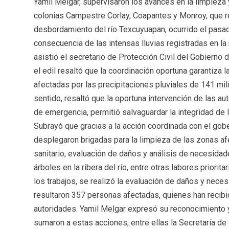
Yamil Melgar, supervisaron los avances en la limpieza 
colonias Campestre Corlay, Coapantes y Monroy, que re
desbordamiento del río Texcuyuapan, ocurrido el pas
consecuencia de las intensas lluvias registradas en la 
asistió el secretario de Protección Civil del Gobierno
el edil resaltó que la coordinación oportuna garantiza l
afectadas por las precipitaciones pluviales de 141 mil
sentido, resaltó que la oportuna intervención de las au
de emergencia, permitió salvaguardar la integridad de la
Subrayó que gracias a la acción coordinada con el go
desplegaron brigadas para la limpieza de las zonas a
sanitario, evaluación de daños y análisis de necesida
árboles en la ribera del río, entre otras labores prior
los trabajos, se realizó la evaluación de daños y nec
resultaron 357 personas afectadas, quienes han recibid
autoridades. Yamil Melgar expresó su reconocimiento y 
sumaron a estas acciones, entre ellas la Secretaría de 