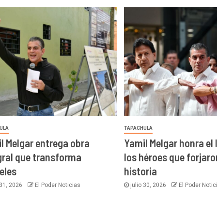
ULA
TAPACHULA
l Melgar entrega obra
Yamil Melgar honra el
gral que transforma
los héroes que forjar
eles
historia
 31, 2026
El Poder Noticias
julio 30, 2026
El Poder Notic