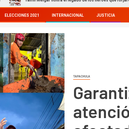
Yamil Melgar honra el legado de los héroes que forjaron nuestra hi
ELECCIONES 2021
INTERNACIONAL
JUSTICIA
TAPACHULA
Garant
atenció