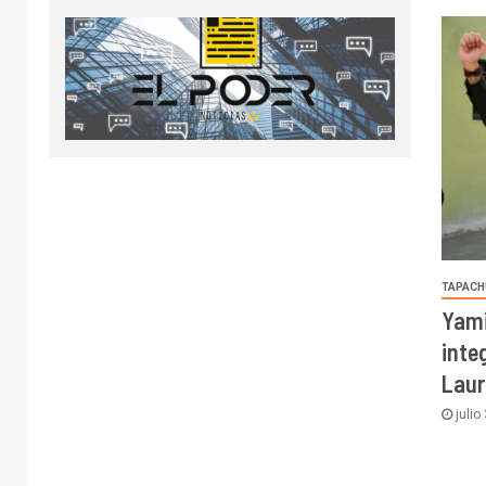
TAPACH
Yami
inte
Laur
julio