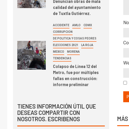
Denuncian obras de mala
calidad del ayuntamiento
de Tuxtla Gutiérrez.
No
ACCIDENTE
AMLO
CDMX
CORRUPCION
DE POLITICA Y COSAS PEORES
Co
ELECCIONES 2021
LA ROJA
MEXICO
MORENA
TENDENCIAS
W
Colapso de Línea 12 del
Metro, fue por múltiples
fallas en construcción:
informe preliminar
TIENES INFORMACIÓN ÚTIL QUE
DESEAS COMPARTIR CON
MÁS
NOSOTROS. ESCRIBENOS