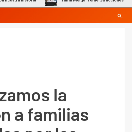
storia
Yamil Melgar refuerza acciones preventivas por 
izamos la
n a familias