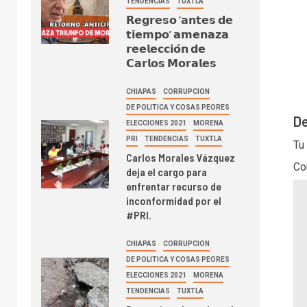
TENDENCIAS
TUXTLA
𝗥𝗲𝗴𝗿𝗲𝘀𝗼 ‘𝗮𝗻𝘁𝗲𝘀 𝗱𝗲
𝘁𝗶𝗲𝗺𝗽𝗼’ 𝗮𝗺𝗲𝗻𝗮𝘇𝗮
𝗿𝗲𝗲𝗹𝗲𝗰𝗰𝗶𝗼́𝗻 𝗱𝗲
𝗖𝗮𝗿𝗹𝗼𝘀 𝗠𝗼𝗿𝗮𝗹𝗲𝘀
CHIAPAS
CORRUPCION
DE POLITICA Y COSAS PEORES
De
ELECCIONES 2021
MORENA
PRI
TENDENCIAS
TUXTLA
Tu
Carlos Morales Vázquez
Co
deja el cargo para
enfrentar recurso de
inconformidad por el
#PRI.
CHIAPAS
CORRUPCION
DE POLITICA Y COSAS PEORES
ELECCIONES 2021
MORENA
TENDENCIAS
TUXTLA