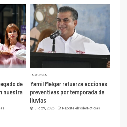
TAPACHULA
 legado de
Yamil Melgar refuerza acciones
on nuestra
preventivas por temporada de
lluvias
ias
julio 29, 2026
Reporte elPoderNoticias