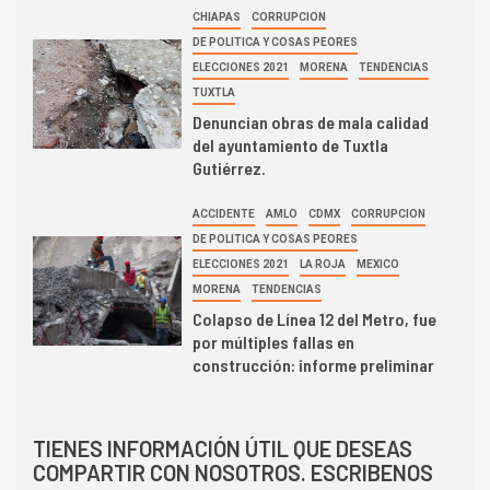
CHIAPAS
CORRUPCION
DE POLITICA Y COSAS PEORES
ELECCIONES 2021
MORENA
TENDENCIAS
TUXTLA
Denuncian obras de mala calidad
del ayuntamiento de Tuxtla
Gutiérrez.
ACCIDENTE
AMLO
CDMX
CORRUPCION
DE POLITICA Y COSAS PEORES
ELECCIONES 2021
LA ROJA
MEXICO
MORENA
TENDENCIAS
Colapso de Línea 12 del Metro, fue
por múltiples fallas en
construcción: informe preliminar
TIENES INFORMACIÓN ÚTIL QUE DESEAS
COMPARTIR CON NOSOTROS. ESCRIBENOS