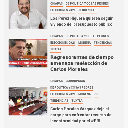
CHIAPAS
DE POLITICA Y COSAS PEORES
ELECCIONES 2021
TENDENCIAS
Los Pérez Higuera quieren seguir
viviendo del presupuesto público
CHIAPAS
DE POLITICA Y COSAS PEORES
ELECCIONES 2021
MORENA
TENDENCIAS
TUXTLA
𝗥𝗲𝗴𝗿𝗲𝘀𝗼 ‘𝗮𝗻𝘁𝗲𝘀 𝗱𝗲 𝘁𝗶𝗲𝗺𝗽𝗼’
𝗮𝗺𝗲𝗻𝗮𝘇𝗮 𝗿𝗲𝗲𝗹𝗲𝗰𝗰𝗶𝗼́𝗻 𝗱𝗲
𝗖𝗮𝗿𝗹𝗼𝘀 𝗠𝗼𝗿𝗮𝗹𝗲𝘀
CHIAPAS
CORRUPCION
DE POLITICA Y COSAS PEORES
ELECCIONES 2021
MORENA
PRI
TENDENCIAS
TUXTLA
Carlos Morales Vázquez deja el
cargo para enfrentar recurso de
inconformidad por el #PRI.