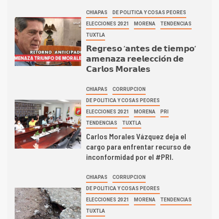
CHIAPAS
DE POLITICA Y COSAS PEORES
ELECCIONES 2021
MORENA
TENDENCIAS
TUXTLA
𝗥𝗲𝗴𝗿𝗲𝘀𝗼 ‘𝗮𝗻𝘁𝗲𝘀 𝗱𝗲 𝘁𝗶𝗲𝗺𝗽𝗼’
𝗮𝗺𝗲𝗻𝗮𝘇𝗮 𝗿𝗲𝗲𝗹𝗲𝗰𝗰𝗶𝗼́𝗻 𝗱𝗲
𝗖𝗮𝗿𝗹𝗼𝘀 𝗠𝗼𝗿𝗮𝗹𝗲𝘀
CHIAPAS
CORRUPCION
DE POLITICA Y COSAS PEORES
ELECCIONES 2021
MORENA
PRI
TENDENCIAS
TUXTLA
Carlos Morales Vázquez deja el
cargo para enfrentar recurso de
inconformidad por el #PRI.
CHIAPAS
CORRUPCION
DE POLITICA Y COSAS PEORES
ELECCIONES 2021
MORENA
TENDENCIAS
TUXTLA