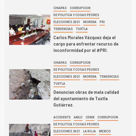
CHIAPAS
CORRUPCION
DE POLITICA Y COSAS PEORES
ELECCIONES 2021
MORENA
PRI
TENDENCIAS
TUXTLA
Carlos Morales Vázquez deja el
cargo para enfrentar recurso de
inconformidad por el #PRI.
CHIAPAS
CORRUPCION
DE POLITICA Y COSAS PEORES
ELECCIONES 2021
MORENA
TENDENCIAS
TUXTLA
Denuncian obras de mala calidad
del ayuntamiento de Tuxtla
Gutiérrez.
ACCIDENTE
AMLO
CDMX
CORRUPCION
DE POLITICA Y COSAS PEORES
ELECCIONES 2021
LA ROJA
MEXICO