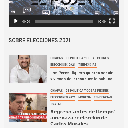
00:00
00:09
SOBRE ELECCIONES 2021
CHIAPAS
DE POLITICA Y COSAS PEORES
ELECCIONES 2021
TENDENCIAS
Los Pérez Higuera quieren seguir
viviendo del presupuesto público
CHIAPAS
DE POLITICA Y COSAS PEORES
ELECCIONES 2021
MORENA
TENDENCIAS
TUXTLA
𝗥𝗲𝗴𝗿𝗲𝘀𝗼 ‘𝗮𝗻𝘁𝗲𝘀 𝗱𝗲 𝘁𝗶𝗲𝗺𝗽𝗼’
𝗮𝗺𝗲𝗻𝗮𝘇𝗮 𝗿𝗲𝗲𝗹𝗲𝗰𝗰𝗶𝗼́𝗻 𝗱𝗲
𝗖𝗮𝗿𝗹𝗼𝘀 𝗠𝗼𝗿𝗮𝗹𝗲𝘀