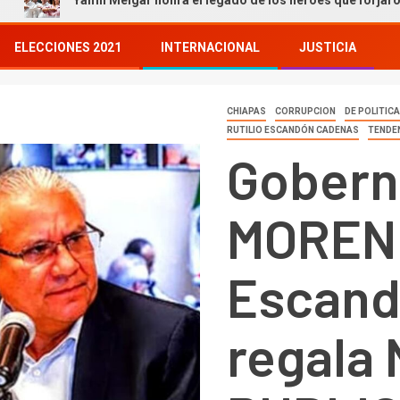
Yamil Melgar honra el legado de los héroes que forjaron nuestra hi
ELECCIONES 2021
INTERNACIONAL
JUSTICIA
CHIAPAS
CORRUPCION
DE POLITIC
RUTILIO ESCANDÓN CADENAS
TENDE
Gobern
MORENI
Escand
regala