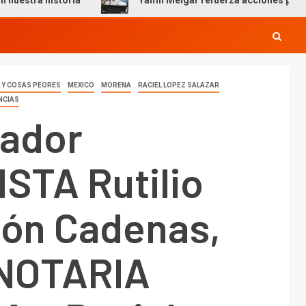
storia
Yamil Melgar refuerza acciones preventivas por 
A Y COSAS PEORES
MEXICO
MORENA
RACIEL LOPEZ SALAZAR
NCIAS
ador
STA Rutilio
ón Cadenas,
 NOTARIA