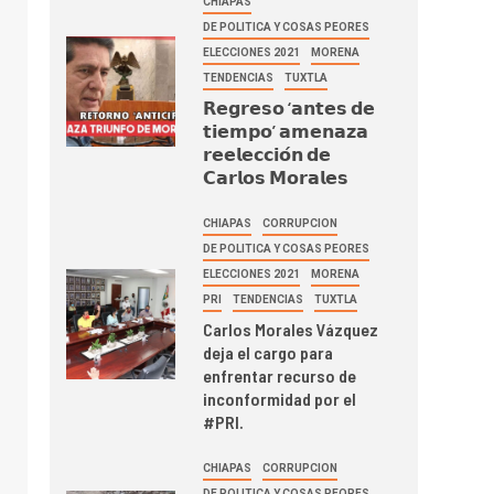
CHIAPAS
DE POLITICA Y COSAS PEORES
ELECCIONES 2021
MORENA
TENDENCIAS
TUXTLA
𝗥𝗲𝗴𝗿𝗲𝘀𝗼 ‘𝗮𝗻𝘁𝗲𝘀 𝗱𝗲
𝘁𝗶𝗲𝗺𝗽𝗼’ 𝗮𝗺𝗲𝗻𝗮𝘇𝗮
𝗿𝗲𝗲𝗹𝗲𝗰𝗰𝗶𝗼́𝗻 𝗱𝗲
𝗖𝗮𝗿𝗹𝗼𝘀 𝗠𝗼𝗿𝗮𝗹𝗲𝘀
CHIAPAS
CORRUPCION
DE POLITICA Y COSAS PEORES
ELECCIONES 2021
MORENA
PRI
TENDENCIAS
TUXTLA
Carlos Morales Vázquez
deja el cargo para
enfrentar recurso de
inconformidad por el
#PRI.
CHIAPAS
CORRUPCION
DE POLITICA Y COSAS PEORES