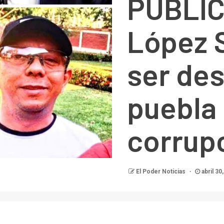
PUBLIC
López S
ser des
puebla 
corrup
El Poder Noticias
abril 30