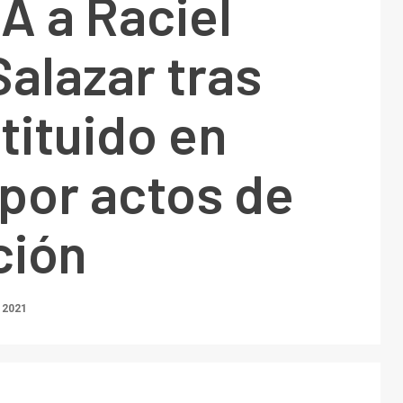
A a Raciel
alazar tras
tituido en
por actos de
ción
, 2021