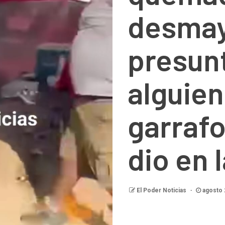
desmay
presun
alguien
garrafo
dio en 
El Poder Noticias
agosto 