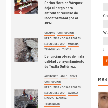
Carlos Morales Vázquez
deja el cargo para
enfrentar recurso de
Co
inconformidad por el
#PRI.
W
CHIAPAS
CORRUPCION
DE POLITICA Y COSAS PEORES
ELECCIONES 2021
MORENA
TENDENCIAS
TUXTLA
Denuncian obras de mala
calidad del ayuntamiento
de Tuxtla Gutiérrez.
ACCIDENTE
AMLO
CDMX
MÁS
CORRUPCION
DE POLITICA Y COSAS PEORES
ELECCIONES 2021
LA ROJA
MEXICO
MORENA
TENDENCIAS