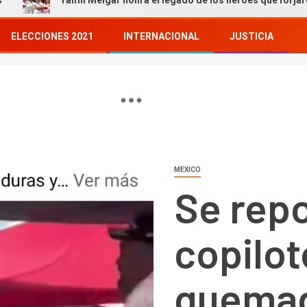
Yamil Melgar honra el legado de los héroes que forjaron nuestra h
ELECCIONES 2021
INTERNACIONAL
JUSTICIA
MEXICO
Se repo
copilot
quemad