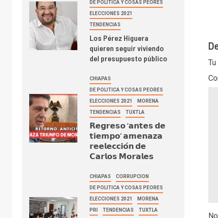
DE POLITICA Y COSAS PEORES
ELECCIONES 2021
TENDENCIAS
Los Pérez Higuera
De
quieren seguir viviendo
del presupuesto público
Tu
Co
CHIAPAS
DE POLITICA Y COSAS PEORES
ELECCIONES 2021
MORENA
TENDENCIAS
TUXTLA
𝗥𝗲𝗴𝗿𝗲𝘀𝗼 ‘𝗮𝗻𝘁𝗲𝘀 𝗱𝗲
𝘁𝗶𝗲𝗺𝗽𝗼’ 𝗮𝗺𝗲𝗻𝗮𝘇𝗮
𝗿𝗲𝗲𝗹𝗲𝗰𝗰𝗶𝗼́𝗻 𝗱𝗲
𝗖𝗮𝗿𝗹𝗼𝘀 𝗠𝗼𝗿𝗮𝗹𝗲𝘀
CHIAPAS
CORRUPCION
DE POLITICA Y COSAS PEORES
ELECCIONES 2021
MORENA
PRI
TENDENCIAS
TUXTLA
No