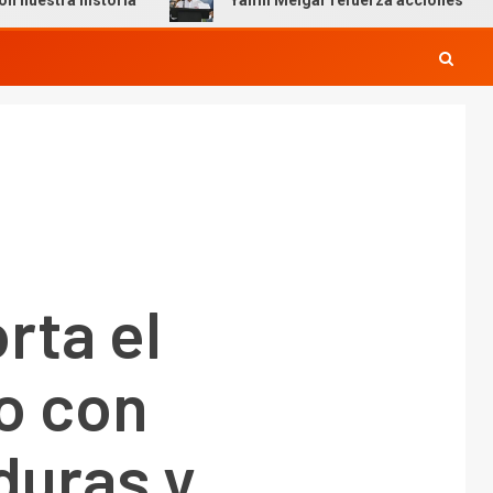
istoria
Yamil Melgar refuerza acciones preventivas por
rta el
o con
uras y