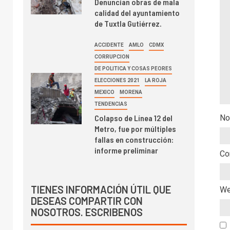
Denuncian obras de mala
calidad del ayuntamiento
de Tuxtla Gutiérrez.
ACCIDENTE
AMLO
CDMX
CORRUPCION
DE POLITICA Y COSAS PEORES
ELECCIONES 2021
LA ROJA
MEXICO
MORENA
TENDENCIAS
Colapso de Línea 12 del
No
Metro, fue por múltiples
fallas en construcción:
informe preliminar
Co
TIENES INFORMACIÓN ÚTIL QUE
W
DESEAS COMPARTIR CON
NOSOTROS. ESCRIBENOS