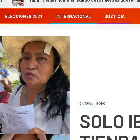
Yamil Melgar honra el legado de los héroes que forjaron nuestra hi
ELECCIONES 2021
INTERNACIONAL
JUSTICIA
CHIAPAS
ROBO
SOLO I