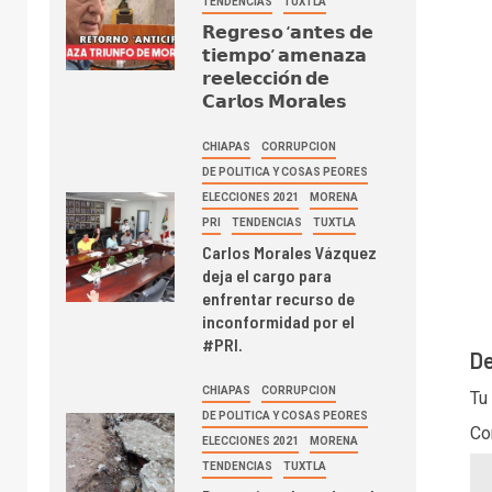
TENDENCIAS
TUXTLA
𝗥𝗲𝗴𝗿𝗲𝘀𝗼 ‘𝗮𝗻𝘁𝗲𝘀 𝗱𝗲
𝘁𝗶𝗲𝗺𝗽𝗼’ 𝗮𝗺𝗲𝗻𝗮𝘇𝗮
𝗿𝗲𝗲𝗹𝗲𝗰𝗰𝗶𝗼́𝗻 𝗱𝗲
𝗖𝗮𝗿𝗹𝗼𝘀 𝗠𝗼𝗿𝗮𝗹𝗲𝘀
CHIAPAS
CORRUPCION
DE POLITICA Y COSAS PEORES
ELECCIONES 2021
MORENA
PRI
TENDENCIAS
TUXTLA
Carlos Morales Vázquez
deja el cargo para
enfrentar recurso de
inconformidad por el
#PRI.
De
CHIAPAS
CORRUPCION
Tu
DE POLITICA Y COSAS PEORES
Co
ELECCIONES 2021
MORENA
TENDENCIAS
TUXTLA