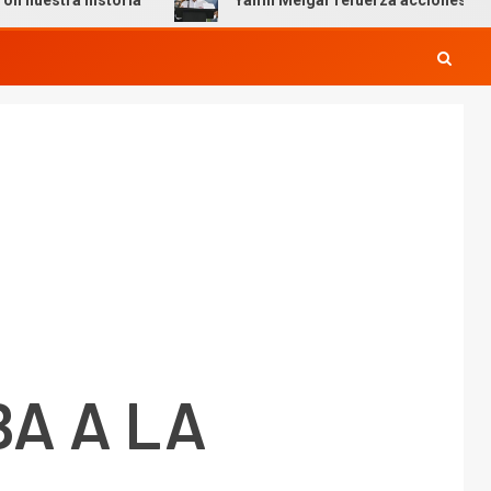
storia
Yamil Melgar refuerza acciones preventivas por 
BA A LA