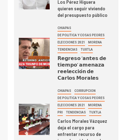
Los Pérez Higuera
quieren seguir viviendo
del presupuesto público
CHIAPAS
DE POLITICA Y COSAS PEORES
ELECCIONES 2021
MORENA
TENDENCIAS
TUXTLA
𝗥𝗲𝗴𝗿𝗲𝘀𝗼 ‘𝗮𝗻𝘁𝗲𝘀 𝗱𝗲
𝘁𝗶𝗲𝗺𝗽𝗼’ 𝗮𝗺𝗲𝗻𝗮𝘇𝗮
𝗿𝗲𝗲𝗹𝗲𝗰𝗰𝗶𝗼́𝗻 𝗱𝗲
𝗖𝗮𝗿𝗹𝗼𝘀 𝗠𝗼𝗿𝗮𝗹𝗲𝘀
CHIAPAS
CORRUPCION
DE POLITICA Y COSAS PEORES
ELECCIONES 2021
MORENA
PRI
TENDENCIAS
TUXTLA
Carlos Morales Vázquez
deja el cargo para
enfrentar recurso de