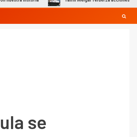
storia
Yamil Melgar refuerza acciones preventivas por 
ula se