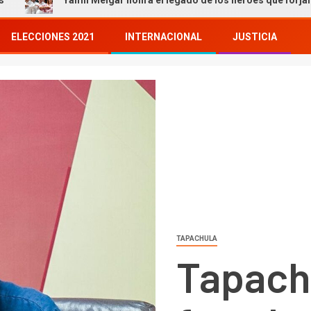
Yamil Melgar honra el legado de los héroes que forjaron nuestra hi
ELECCIONES 2021
INTERNACIONAL
JUSTICIA
TAPACHULA
Tapach