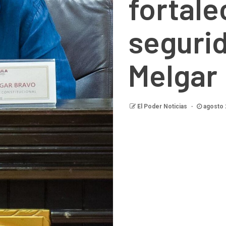
fortale
segurid
Melgar
El Poder Noticias
agosto 