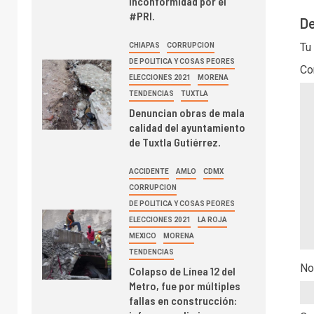
inconformidad por el
#PRI.
De
Tu
CHIAPAS
CORRUPCION
DE POLITICA Y COSAS PEORES
Co
ELECCIONES 2021
MORENA
TENDENCIAS
TUXTLA
Denuncian obras de mala
calidad del ayuntamiento
de Tuxtla Gutiérrez.
ACCIDENTE
AMLO
CDMX
CORRUPCION
DE POLITICA Y COSAS PEORES
ELECCIONES 2021
LA ROJA
MEXICO
MORENA
TENDENCIAS
No
Colapso de Línea 12 del
Metro, fue por múltiples
fallas en construcción: