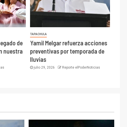
TAPACHULA
 legado de
Yamil Melgar refuerza acciones
on nuestra
preventivas por temporada de
lluvias
ias
julio 29, 2026
Reporte elPoderNoticias