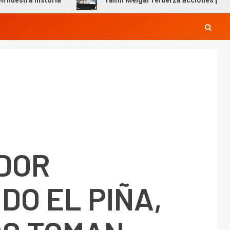
ria
Yamil Melgar refuerza acciones preventivas por te
DOR
DO EL PIÑA,