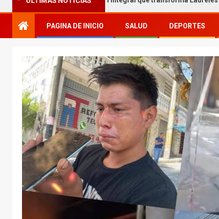
elgar entrega obra integral que transforma Laureles
Ya
ÚLTIMAS NOTICIAS
PAGINA DE INICIO
SALUD
DEPORTES