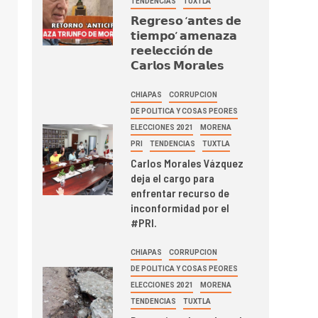
TENDENCIAS
TUXTLA
𝗥𝗲𝗴𝗿𝗲𝘀𝗼 ‘𝗮𝗻𝘁𝗲𝘀 𝗱𝗲
𝘁𝗶𝗲𝗺𝗽𝗼’ 𝗮𝗺𝗲𝗻𝗮𝘇𝗮
𝗿𝗲𝗲𝗹𝗲𝗰𝗰𝗶𝗼́𝗻 𝗱𝗲
𝗖𝗮𝗿𝗹𝗼𝘀 𝗠𝗼𝗿𝗮𝗹𝗲𝘀
CHIAPAS
CORRUPCION
DE POLITICA Y COSAS PEORES
ELECCIONES 2021
MORENA
PRI
TENDENCIAS
TUXTLA
Carlos Morales Vázquez
deja el cargo para
enfrentar recurso de
inconformidad por el
#PRI.
CHIAPAS
CORRUPCION
DE POLITICA Y COSAS PEORES
ELECCIONES 2021
MORENA
TENDENCIAS
TUXTLA