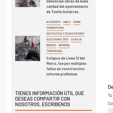
Denuncian obras de mala
calidad del ayuntamiento
de Tuxtla Gutiérrez.
ACCIDENTE
AMLO
CDMX
CORRUPCION
DE POLITICA Y COSAS PEORES
ELECCIONES 2021
LA ROJA
MEXICO
MORENA
TENDENCIAS
Colapso de Línea 12 del
Metro, fue por múltiples
fallas en construcción:
informe preliminar
De
TIENES INFORMACIÓN ÚTIL QUE
Tu
DESEAS COMPARTIR CON
Co
NOSOTROS. ESCRIBENOS