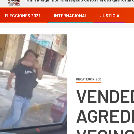
mil Melgar honra el legado de los héroes que forjaron nuestra histo
ELECCIONES 2021
INTERNACIONAL
JUSTICIA
UNCATEGORIZED
VENDE
AGREDI