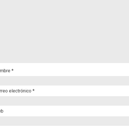
mbre
*
rreo electrónico
*
eb