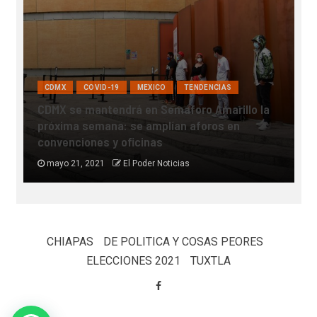
COVID-19
INTERNACIONAL
MEXICO
SALUD
TENDENCIAS
a
Muere joven 24 años por culpa del covid-19,
tuvo un bebé que no pudo llegar a conocer
mayo 18, 2021
Redaccion El Poder Noticias
CHIAPAS
DE POLITICA Y COSAS PEORES
ELECCIONES 2021
TUXTLA