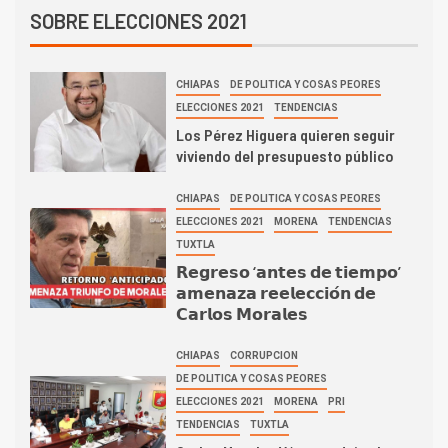
SOBRE ELECCIONES 2021
CHIAPAS
DE POLITICA Y COSAS PEORES
ELECCIONES 2021
TENDENCIAS
Los Pérez Higuera quieren seguir
viviendo del presupuesto público
CHIAPAS
DE POLITICA Y COSAS PEORES
ELECCIONES 2021
MORENA
TENDENCIAS
TUXTLA
𝗥𝗲𝗴𝗿𝗲𝘀𝗼 ‘𝗮𝗻𝘁𝗲𝘀 𝗱𝗲 𝘁𝗶𝗲𝗺𝗽𝗼’
𝗮𝗺𝗲𝗻𝗮𝘇𝗮 𝗿𝗲𝗲𝗹𝗲𝗰𝗰𝗶𝗼́𝗻 𝗱𝗲
𝗖𝗮𝗿𝗹𝗼𝘀 𝗠𝗼𝗿𝗮𝗹𝗲𝘀
CHIAPAS
CORRUPCION
DE POLITICA Y COSAS PEORES
ELECCIONES 2021
MORENA
PRI
TENDENCIAS
TUXTLA