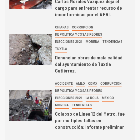
Carlos Morales Vázquez deja el
cargo para enfrentar recurso de
inconformidad por el #PRI.
CHIAPAS
CORRUPCION
DE POLITICA Y COSAS PEORES
ELECCIONES 2021
MORENA
TENDENCIAS
TUXTLA
Denuncian obras de mala calidad
del ayuntamiento de Tuxtla
Gutiérrez.
ACCIDENTE
AMLO
CDMX
CORRUPCION
DE POLITICA Y COSAS PEORES
ELECCIONES 2021
LA ROJA
MEXICO
MORENA
TENDENCIAS
Colapso de Línea 12 del Metro, fue
por múltiples fallas en
construcción: informe preliminar