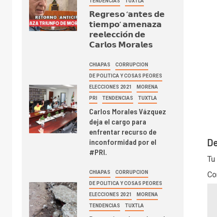
TENDENCIAS
TUXTLA
𝗥𝗲𝗴𝗿𝗲𝘀𝗼 ‘𝗮𝗻𝘁𝗲𝘀 𝗱𝗲
𝘁𝗶𝗲𝗺𝗽𝗼’ 𝗮𝗺𝗲𝗻𝗮𝘇𝗮
𝗿𝗲𝗲𝗹𝗲𝗰𝗰𝗶𝗼́𝗻 𝗱𝗲
𝗖𝗮𝗿𝗹𝗼𝘀 𝗠𝗼𝗿𝗮𝗹𝗲𝘀
CHIAPAS
CORRUPCION
DE POLITICA Y COSAS PEORES
ELECCIONES 2021
MORENA
PRI
TENDENCIAS
TUXTLA
Carlos Morales Vázquez
deja el cargo para
enfrentar recurso de
De
inconformidad por el
#PRI.
Tu
CHIAPAS
CORRUPCION
Co
DE POLITICA Y COSAS PEORES
ELECCIONES 2021
MORENA
TENDENCIAS
TUXTLA