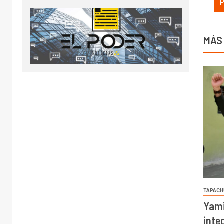
MÁS
TAPACH
Yami
inte