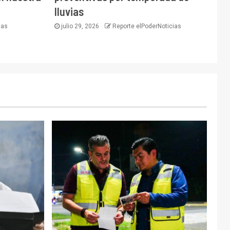
lluvias
ias
julio 29, 2026
Reporte elPoderNoticias