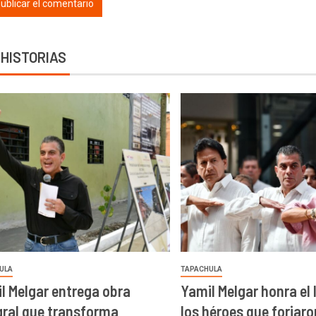
 HISTORIAS
ULA
TAPACHULA
l Melgar entrega obra
Yamil Melgar honra el
gral que transforma
los héroes que forjar