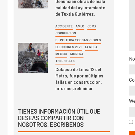
Denuncian obras de mala
calidad del ayuntamiento
de Tuxtla Gutiérrez.
ACCIDENTE
AMLO
CDMX
CORRUPCION
DE POLITICA Y COSAS PEORES
ELECCIONES 2021
LA ROJA
MEXICO
MORENA
No
TENDENCIAS
Colapso de Línea 12 del
Metro, fue por múltiples
Co
fallas en construcción:
informe preliminar
W
TIENES INFORMACIÓN ÚTIL QUE
DESEAS COMPARTIR CON
NOSOTROS. ESCRIBENOS