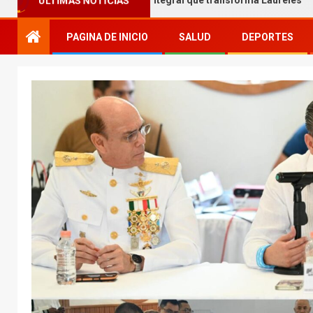
ar entrega obra integral que transforma Laureles
Yamil
ÚLTIMAS NOTICIAS
PAGINA DE INICIO
SALUD
DEPORTES