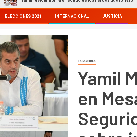
 Melgar honra el legado de los héroes que forjaron nuestra histori
ELECCIONES 2021
INTERNACIONAL
JUSTICIA
TAPACHULA
Yamil M
en Mes
Segurid