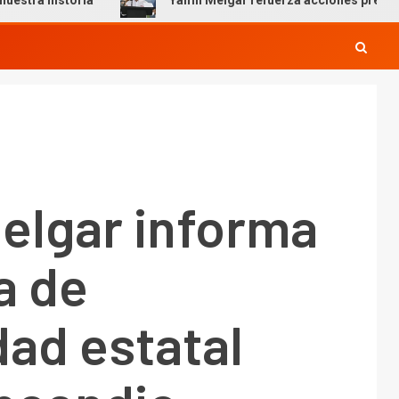
a
Yamil Melgar refuerza acciones preventivas por tempo
elgar informa
a de
ad estatal