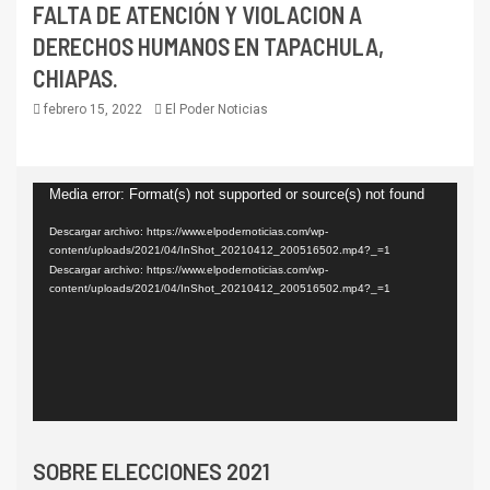
FALTA DE ATENCIÓN Y VIOLACION A
DERECHOS HUMANOS EN TAPACHULA,
CHIAPAS.
febrero 15, 2022
El Poder Noticias
Reproductor
Media error: Format(s) not supported or source(s) not found
de
Descargar archivo: https://www.elpodernoticias.com/wp-
content/uploads/2021/04/InShot_20210412_200516502.mp4?_=1
vídeo
Descargar archivo: https://www.elpodernoticias.com/wp-
content/uploads/2021/04/InShot_20210412_200516502.mp4?_=1
SOBRE ELECCIONES 2021