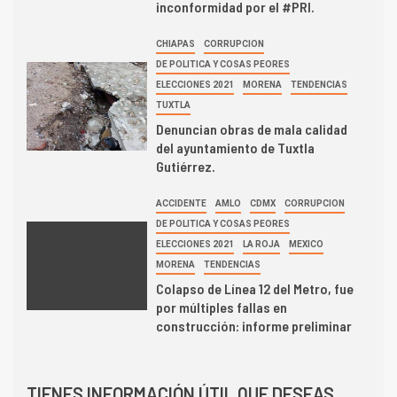
inconformidad por el #PRI.
CHIAPAS
CORRUPCION
DE POLITICA Y COSAS PEORES
ELECCIONES 2021
MORENA
TENDENCIAS
TUXTLA
Denuncian obras de mala calidad
del ayuntamiento de Tuxtla
Gutiérrez.
ACCIDENTE
AMLO
CDMX
CORRUPCION
DE POLITICA Y COSAS PEORES
ELECCIONES 2021
LA ROJA
MEXICO
MORENA
TENDENCIAS
Colapso de Línea 12 del Metro, fue
por múltiples fallas en
construcción: informe preliminar
TIENES INFORMACIÓN ÚTIL QUE DESEAS