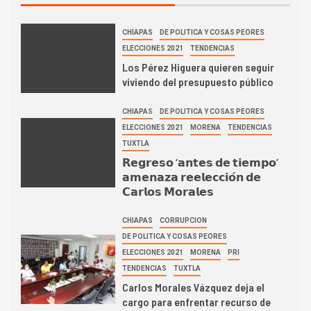
CHIAPAS
DE POLITICA Y COSAS PEORES
ELECCIONES 2021
TENDENCIAS
Los Pérez Higuera quieren seguir
viviendo del presupuesto público
CHIAPAS
DE POLITICA Y COSAS PEORES
ELECCIONES 2021
MORENA
TENDENCIAS
TUXTLA
𝗥𝗲𝗴𝗿𝗲𝘀𝗼 ‘𝗮𝗻𝘁𝗲𝘀 𝗱𝗲 𝘁𝗶𝗲𝗺𝗽𝗼’
𝗮𝗺𝗲𝗻𝗮𝘇𝗮 𝗿𝗲𝗲𝗹𝗲𝗰𝗰𝗶𝗼́𝗻 𝗱𝗲
𝗖𝗮𝗿𝗹𝗼𝘀 𝗠𝗼𝗿𝗮𝗹𝗲𝘀
CHIAPAS
CORRUPCION
DE POLITICA Y COSAS PEORES
ELECCIONES 2021
MORENA
PRI
TENDENCIAS
TUXTLA
Carlos Morales Vázquez deja el
cargo para enfrentar recurso de