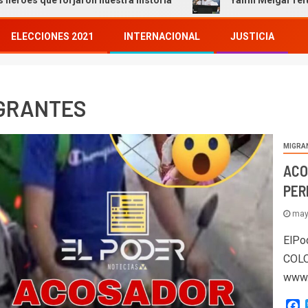
forjaron nuestra historia
Yamil Melgar refuerza accion
ELECCIONES 2021
INTERNACIONAL
JUSTICIA
GRANTES
MIGRA
ACO
PER
may
ElPo
COLO
www.
F