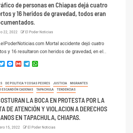
ráfico de personas en Chiapas dejá cuatro
rtos y 16 heridos de gravedad, todos eran
ocumentados.
o 22, 2022
El Poder Noticias
elPoderNoticias.com Mortal accidente dejó cuatro
tos y 16 resultaron con heridos de gravedad, en el…
acebook
Twitter
Messenger
Gmail
Telegram
WhatsApp
AS
DE POLITICA Y COSAS PEORES
JUSTICIA
MIGRANTES
IO ESCANDÓN CADENAS
TAPACHULA
TENDENCIAS
COSTURAN LA BOCA EN PROTESTA POR LA
TA DE ATENCIÓN Y VIOLACION A DERECHOS
ANOS EN TAPACHULA, CHIAPAS.
ero 15, 2022
El Poder Noticias