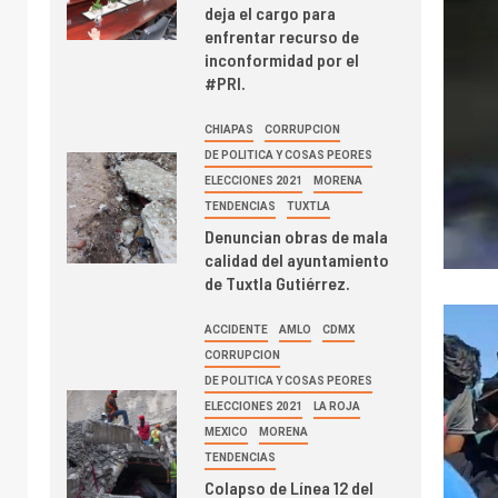
deja el cargo para
enfrentar recurso de
inconformidad por el
#PRI.
CHIAPAS
CORRUPCION
DE POLITICA Y COSAS PEORES
ELECCIONES 2021
MORENA
TENDENCIAS
TUXTLA
Denuncian obras de mala
calidad del ayuntamiento
de Tuxtla Gutiérrez.
ACCIDENTE
AMLO
CDMX
CORRUPCION
DE POLITICA Y COSAS PEORES
ELECCIONES 2021
LA ROJA
MEXICO
MORENA
TENDENCIAS
Colapso de Línea 12 del