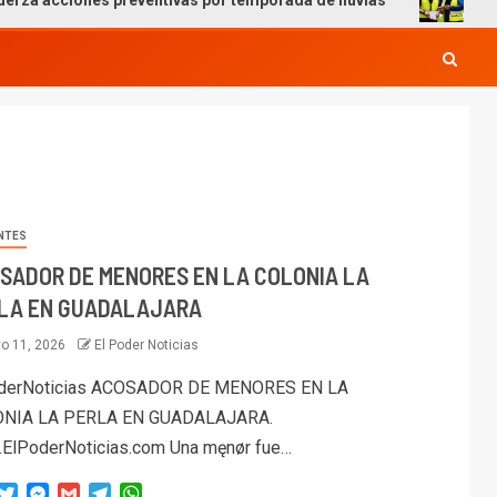
es preventivas por temporada de lluvias
Yamil Melgar 
NTES
SADOR DE MENORES EN LA COLONIA LA
LA EN GUADALAJARA
o 11, 2026
El Poder Noticias
derNoticias ACOSADOR DE MENORES EN LA
NIA LA PERLA EN GUADALAJARA.
ElPoderNoticias.com Una męnør fue…
acebook
Twitter
Messenger
Gmail
Telegram
WhatsApp