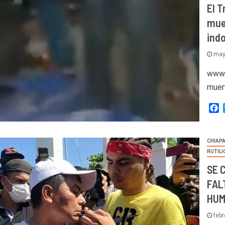
El T
mue
ind
may
www.
muer
F
CHIAP
RUTIL
SE 
FAL
HUM
febr