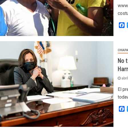
www.
costu
F
CHIAP
No 
Harr
abri
El p
toda
F