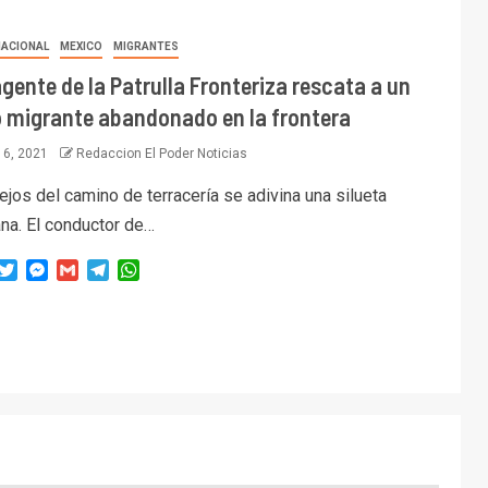
NACIONAL
MEXICO
MIGRANTES
gente de la Patrulla Fronteriza rescata a un
o migrante abandonado en la frontera
l 6, 2021
Redaccion El Poder Noticias
lejos del camino de terracería se adivina una silueta
na. El conductor de…
acebook
Twitter
Messenger
Gmail
Telegram
WhatsApp