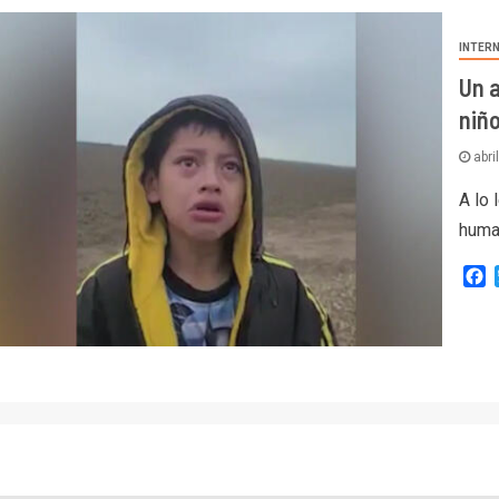
INTER
Un a
niñ
abri
A lo 
huma
F