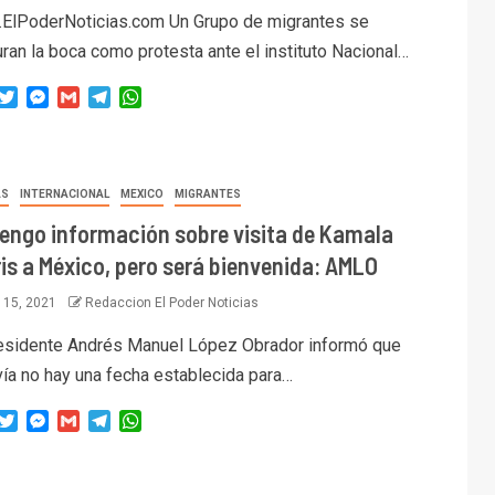
ElPoderNoticias.com Un Grupo de migrantes se
ran la boca como protesta ante el instituto Nacional…
acebook
Twitter
Messenger
Gmail
Telegram
WhatsApp
AS
INTERNACIONAL
MEXICO
MIGRANTES
tengo información sobre visita de Kamala
is a México, pero será bienvenida: AMLO
l 15, 2021
Redaccion El Poder Noticias
residente Andrés Manuel López Obrador informó que
vía no hay una fecha establecida para…
acebook
Twitter
Messenger
Gmail
Telegram
WhatsApp