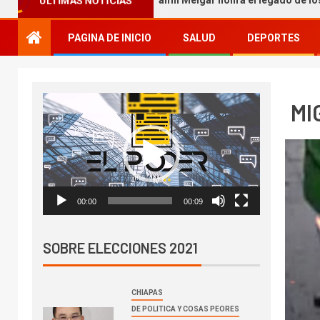
ÚLTIMAS NOTICIAS
aureles
Yamil Melgar honra el legado de los héroes que 
PAGINA DE INICIO
SALUD
DEPORTES
Reproductor
MI
de
vídeo
00:00
00:09
SOBRE ELECCIONES 2021
CHIAPAS
DE POLITICA Y COSAS PEORES