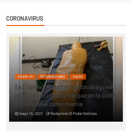
CORONAVIRUS
COVID-19
INTERNACIONAL
SALUD
En Filipinas, hospital confunde a joven
S
herido en accidente con paciente covid
c
y lo envuelve como momia
mayo 16, 2021
Redaccion El Poder Noticias