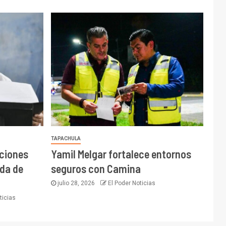
TAPACHULA
cciones
Yamil Melgar fortalece entornos
da de
seguros con Camina
julio 28, 2026
El Poder Noticias
ticias