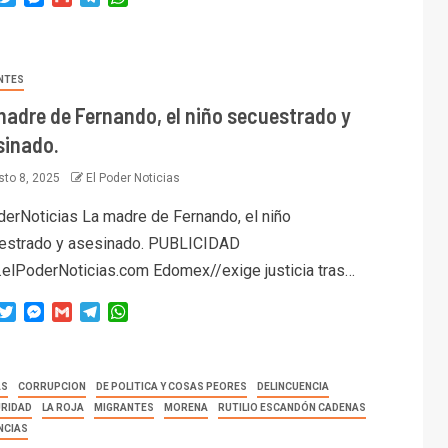
NTES
madre de Fernando, el niño secuestrado y
sinado.
to 8, 2025
El Poder Noticias
derNoticias La madre de Fernando, el niño
estrado y asesinado. PUBLICIDAD
elPoderNoticias.com Edomex//exige justicia tras…
acebook
Twitter
Messenger
Gmail
Telegram
WhatsApp
AS
CORRUPCION
DE POLITICA Y COSAS PEORES
DELINCUENCIA
URIDAD
LA ROJA
MIGRANTES
MORENA
RUTILIO ESCANDÓN CADENAS
NCIAS