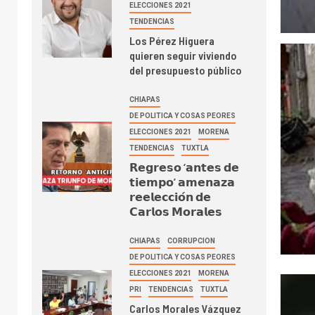
ELECCIONES 2021
TENDENCIAS
Los Pérez Higuera
quieren seguir viviendo
del presupuesto público
CHIAPAS
DE POLITICA Y COSAS PEORES
ELECCIONES 2021
MORENA
TENDENCIAS
TUXTLA
𝗥𝗲𝗴𝗿𝗲𝘀𝗼 ‘𝗮𝗻𝘁𝗲𝘀 𝗱𝗲
𝘁𝗶𝗲𝗺𝗽𝗼’ 𝗮𝗺𝗲𝗻𝗮𝘇𝗮
𝗿𝗲𝗲𝗹𝗲𝗰𝗰𝗶𝗼́𝗻 𝗱𝗲
𝗖𝗮𝗿𝗹𝗼𝘀 𝗠𝗼𝗿𝗮𝗹𝗲𝘀
CHIAPAS
CORRUPCION
DE POLITICA Y COSAS PEORES
ELECCIONES 2021
MORENA
PRI
TENDENCIAS
TUXTLA
Carlos Morales Vázquez