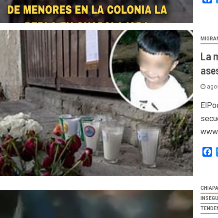
MIGRA
La 
ase
agos
ElPo
secu
www.
F
CHIAP
INSEG
TENDE