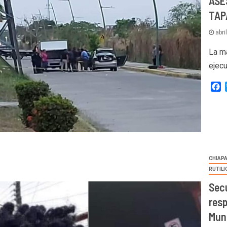
ASE
TAP
abri
La m
ejecu
F
CHIAP
RUTIL
Secu
res
Muni