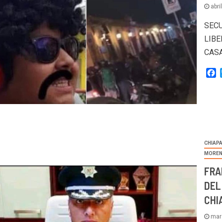
abri
SECU
LIBE
CAS
F
CHIAP
MORE
FRA
DEL
CHI
mar