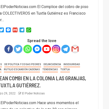
ElPoderNoticias.com El Complice del cobro de piso
ra COLECTIVEROS en Tuxtla Gutiérrez es Francisco
er…
acebook
Twitter
Messenger
Gmail
Telegram
WhatsApp
Spread the love
AS
DE POLITICA Y COSAS PEORES
DELINCUENCIA
INSEGURIDAD
JA
RUTILIO ESCANDÓN CADENAS
TENDENCIAS
TUXTLA
EAN COMBI EN LA COLONIA LAS GRANJAS,
TUXTLA GUTIÉRREZ.
zo 29, 2022
El Poder Noticias
ElPoderNoticias.com Hace unos momentos el