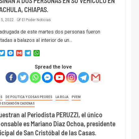
SINAN A DOS PERSONAS EN SU VEHÍCULO EN
ACHULA, CHIAPAS.
l 5, 2022
El Poder Noticias
adrugada de este martes dos personas fueron
tadas a balazos al interior de un…
acebook
Twitter
Messenger
Gmail
Telegram
WhatsApp
Spread the love
AS
DE POLITICA Y COSAS PEORES
LA ROJA
PVEM
IO ESCANDÓN CADENAS
estran al Periodista PERUZZI, el único
ponsable es Mariano Diaz Ochoa, presidente
cipal de San Cristóbal de las Casas.