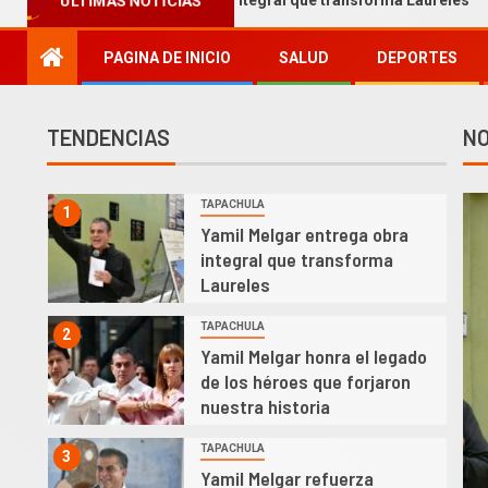
ÚLTIMAS NOTICIAS
entrega obra integral que transforma Laureles
Yamil M
PAGINA DE INICIO
SALUD
DEPORTES
TENDENCIAS
NO
TAPACHULA
1
Yamil Melgar entrega obra
integral que transforma
Laureles
TAPACHULA
2
Yamil Melgar honra el legado
de los héroes que forjaron
nuestra historia
TAPACHULA
3
Yamil Melgar refuerza