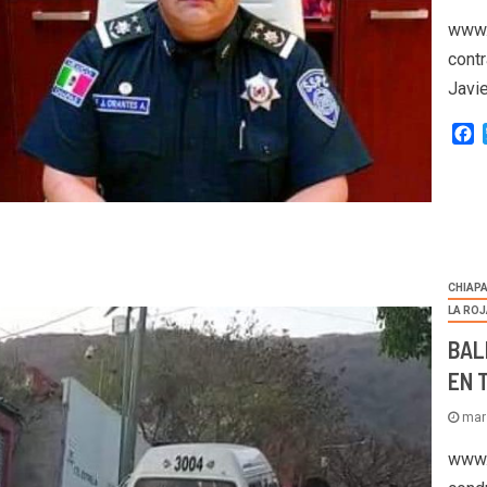
www.
cont
Javi
F
CHIAP
LA RO
BAL
EN 
mar
www.