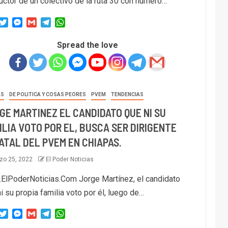
uctor de un colectivo de la ruta 30 con número…
acebook
Twitter
Messenger
Gmail
Telegram
WhatsApp
Spread the love
AS
DE POLITICA Y COSAS PEORES
PVEM
TENDENCIAS
GE MARTINEZ EL CANDIDATO QUE NI SU
ILIA VOTO POR EL, BUSCA SER DIRIGENTE
ATAL DEL PVEM EN CHIAPAS.
zo 25, 2022
El Poder Noticias
ElPoderNoticias.Com Jorge Martínez, el candidato
i su propia familia voto por él, luego de…
acebook
Twitter
Messenger
Gmail
Telegram
WhatsApp