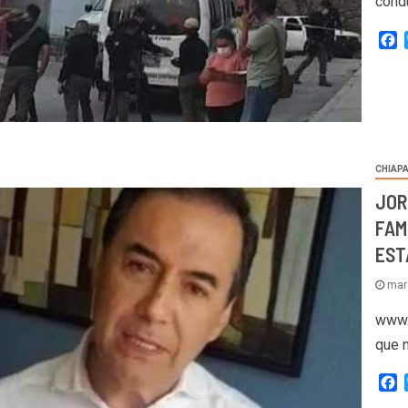
cond
F
CHIAP
JOR
FAM
EST
mar
www.
que n
F