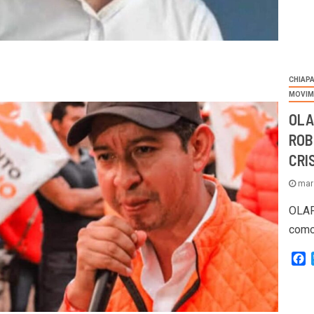
CHIAP
MOVIM
OLA
ROB
CRI
mar
OLAF
como
F