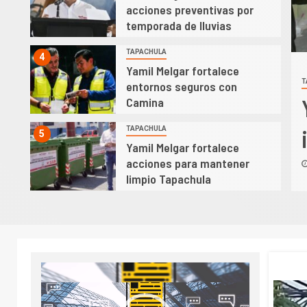
acciones preventivas por
temporada de lluvias
TAPACHULA
4
Yamil Melgar fortalece
T
entornos seguros con
l Melgar fortalece acciones
Camina
 mantener limpio Tapachula
TAPACHULA
5
Yamil Melgar fortalece
acciones para mantener
 2026
El Poder Noticias
limpio Tapachula
Reproductor
de