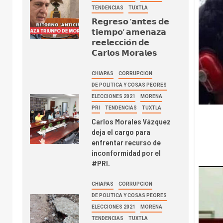
TENDENCIAS
TUXTLA
𝗥𝗲𝗴𝗿𝗲𝘀𝗼 ‘𝗮𝗻𝘁𝗲𝘀 𝗱𝗲
𝘁𝗶𝗲𝗺𝗽𝗼’ 𝗮𝗺𝗲𝗻𝗮𝘇𝗮
𝗿𝗲𝗲𝗹𝗲𝗰𝗰𝗶𝗼́𝗻 𝗱𝗲
𝗖𝗮𝗿𝗹𝗼𝘀 𝗠𝗼𝗿𝗮𝗹𝗲𝘀
CHIAPAS
CORRUPCION
DE POLITICA Y COSAS PEORES
ELECCIONES 2021
MORENA
PRI
TENDENCIAS
TUXTLA
Carlos Morales Vázquez
deja el cargo para
enfrentar recurso de
inconformidad por el
#PRI.
CHIAPAS
CORRUPCION
DE POLITICA Y COSAS PEORES
ELECCIONES 2021
MORENA
TENDENCIAS
TUXTLA