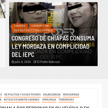
TAPACHULA
CHIAPAS
CORRUPCION
Yamil Melgar honra el legado
DE POLITICA Y COSAS PEORES
CONGRESO DE CHIAPAS CONSUMA
los héroes que forjaron nues
LEY MORDAZA EN COMPLICIDAD
historia
DEL IEPC
julio 4, 2026
El Poder Noticias
julio 30, 2026
El Poder Noticias
AS
DE POLITICA Y COSAS PEORES
DELINCUENCIA
INSEGURIDAD
JA
RUTILIO ESCANDÓN CADENAS
TAPACHULA
TENDENCIAS