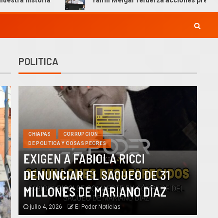
Yamil Melgar refuerza acciones preventivas por temporad
POLITICA
CHIAPAS
CORRUPCION
DE POLITICA Y COSAS PEORES
EXIGEN A FABIOLA RICCI
DENUNCIAR EL SAQUEO DE 31
MILLONES DE MARIANO DÍAZ
julio 4, 2026
El Poder Noticias