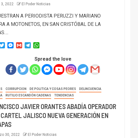
l 3, 2022
El Poder Noticias
ESTRAN A PERIODISTA PERUZZI Y MARIANO
RA A MOTONETOS, EN SAN CRISTÓBAL DE LA
AS….
acebook
Twitter
Messenger
Gmail
Telegram
WhatsApp
Spread the love
AS
CORRUPCION
DE POLITICA Y COSAS PEORES
DELINCUENCIA
NA
RUTILIO ESCANDÓN CADENAS
TENDENCIAS
NCISCO JAVIER ORANTES ABADÍA OPERADOR
 CARTEL JALISCO NUEVA GENERACIÓN EN
APAS
zo 30, 2022
El Poder Noticias